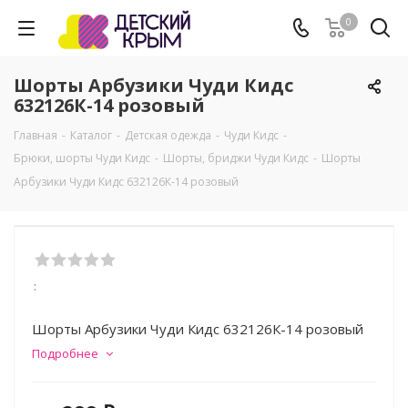
0
Шорты Арбузики Чуди Кидс
632126К-14 розовый
Главная
-
Каталог
-
Детская одежда
-
Чуди Кидс
-
Брюки, шорты Чуди Кидс
-
Шорты, бриджи Чуди Кидс
-
Шорты
Арбузики Чуди Кидс 632126К-14 розовый
:
Шорты Арбузики Чуди Кидс 632126К-14 розовый
Подробнее