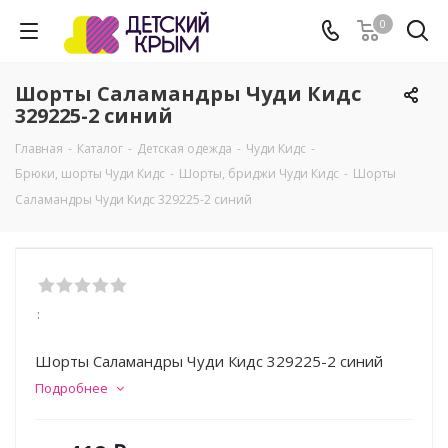
0
Шорты Саламандры Чуди Кидс
329225-2 синий
Главная
-
Каталог
-
Детская одежда
-
Чуди Кидс
-
Брюки, шорты Чуди Кидс
-
Шорты, бриджи Чуди Кидс
-
Шорты
Саламандры Чуди Кидс 329225-2 синий
:
Шорты Саламандры Чуди Кидс 329225-2 синий
Подробнее