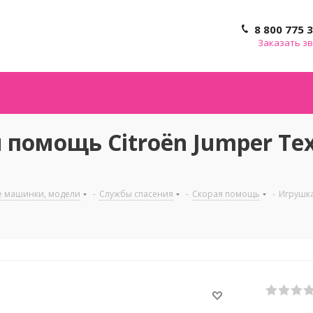
8 800 775 
Заказать з
помощь Citroёn Jumper Те
е машинки, модели
-
Службы спасения
-
Скорая помощь
-
Игрушка