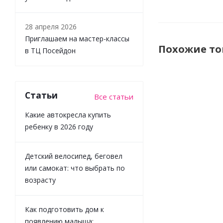
28 апреля 2026
Приглашаем на мастер-классы
Похожие т
в ТЦ Посейдон
Статьи
Все статьи
Какие автокресла купить
ребенку в 2026 году
Детский велосипед, беговел
или самокат: что выбрать по
Машинка
возрасту
инерционная
Скорая
помощь свет
Как подготовить дом к
и звук
появлению малыша: