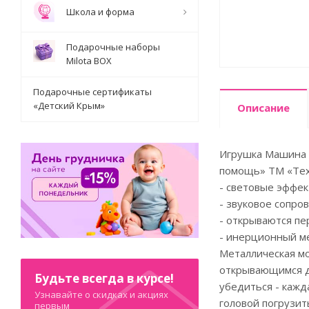
Школа и форма
Подарочные наборы
Milota BOX
Подарочные сертификаты
«Детский Крым»
Описание
Игрушка Машина С
помощь» ТМ «Тех
- световые эффе
- звуковое сопр
- открываются пе
- инерционный ме
Металлическая мо
открывающимся дв
Будьте всегда в курсе!
убедиться - кажд
Узнавайте о скидках и акциях
головой погрузит
первым