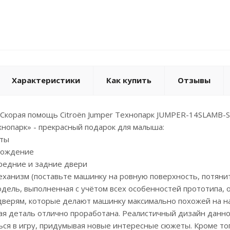
Характеристики
Как купить
Отзывы
корая помощь Citroёn Jumper Технопарк JUMPER-14SLAMB-ST
нопарк» - прекрасный подарок для малыша:
кты
овождение
редние и задние двери
ханизм (поставьте машинку на ровную поверхность, потяните
дель, выполненная с учётом всех особенностей прототипа, 
ерям, которые делают машинку максимально похожей на нас
ая деталь отлично проработана. Реалистичный дизайн данно
ься в игру, придумывая новые интересные сюжеты. Кроме то