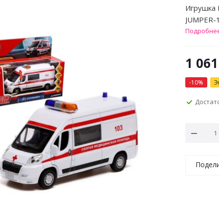
Игрушка 
JUMPER-
Подробне
1 061
-
10
%
Э
Достат
Подел