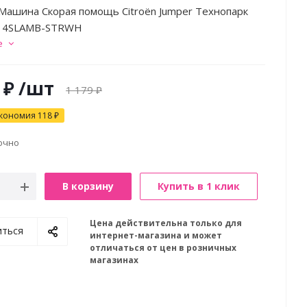
Машина Скорая помощь Citroёn Jumper Технопарк
14SLAMB-STRWH
е
₽
/шт
1 179
₽
кономия
118
₽
очно
В корзину
Купить в 1 клик
Цена действительна только для
иться
интернет-магазина и может
отличаться от цен в розничных
магазинах