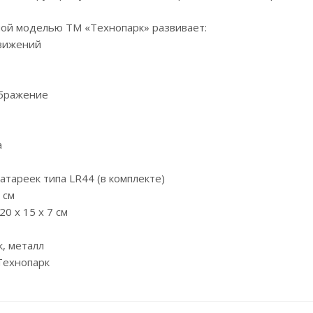
ной моделью ТМ «Технопарк» развивает:
вижений
ображение
а
атареек типа LR44 (в комплекте)
 см
20 х 15 х 7 см
к, металл
Технопарк