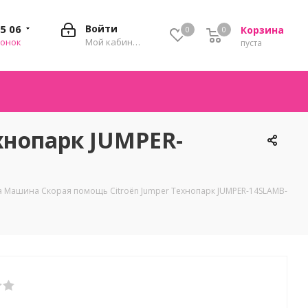
35 06
Войти
Корзина
0
0
0
вонок
Мой кабинет
пуста
хнопарк JUMPER-
 Машина Скорая помощь Citroёn Jumper Технопарк JUMPER-14SLAMB-