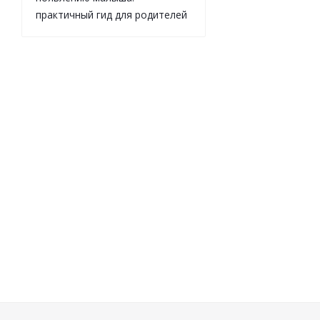
1000524
практичный гид для родителей
Достаточно
1 151
₽
/
шт
1 279
₽
-
10
%
Экономия
128
₽