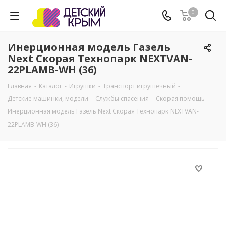
0
Инерционная модель Газель
Next Скорая Технопарк NEXTVAN-
22PLAMB-WH (36)
Главная
-
Каталог
-
Игрушки
-
Транспорт игрушечный
-
Детские машинки, модели
-
Службы спасения
-
Скорая помощь
-
Инерционная модель Газель Next Скорая Технопарк NEXTVAN-
22PLAMB-WH (36)