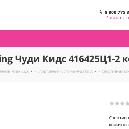
8 800 775 
Заказать з
ng Чуди Кидс 416425Ц1-2 
плекты Чуди Кидс
-
Спортивные костюмы Чуди Кидс
-
Спортивный кос
Спортивн
коричне