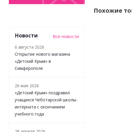
Похожие т
Новости
Все новости
6 августа 2026
Открытие нового магазина
«Детский Крым» в
Симферополе
26 мая 2026
Спортивный
костюм
«Детский Крым» поздравил
Чуди Кидс
учащихся Чеботарской школы-
508425Ц2-2
интерната с окончанием
чёрный
учебного года
Мало
28 апреля 2026