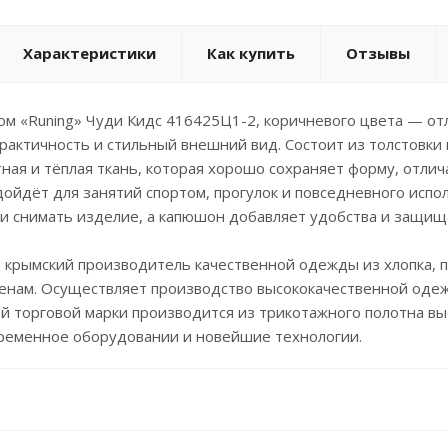
Характеристики
Как купить
Отзывы
м «Runing» Чуди Кидс 416425Ц1-2, коричневого цвета — от
практичность и стильный внешний вид. Состоит из толстовки
ная и тёплая ткань, которая хорошо сохраняет форму, отли
дойдёт для занятий спортом, прогулок и повседневного испо
и снимать изделие, а капюшон добавляет удобства и защища
– крымский производитель качественной одежды из хлопка,
енам. Осуществляет производство высококачественной одеж
 торговой марки производится из трикотажного полотна выс
временное оборудовании и новейшие технологии.