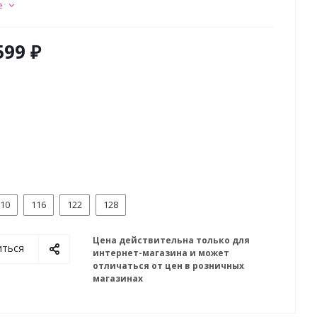
е
599 ₽
10
116
122
128
Цена действительна только для
иться
интернет-магазина и может
отличаться от цен в розничных
магазинах