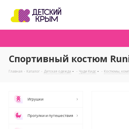
Спортивный костюм Runi
Главная
-
Каталог
-
Детская одежда
-
Чуди Кидс
-
Костюмы, ком
Игрушки
Прогулки и путешествия