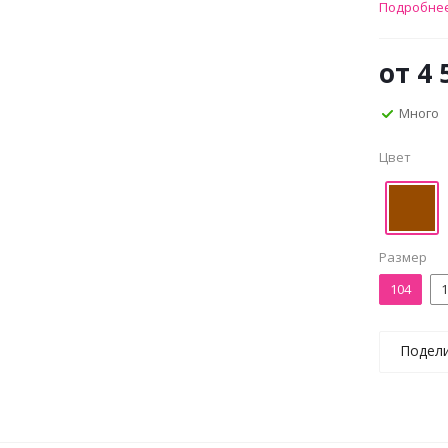
Подробне
от
4 
Много
Цвет
Размер
104
1
Подел