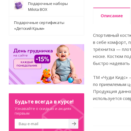
Подарочные наборы
Milota BOX
Описание
Подарочные сертификаты
«Детский Крым»
Спортивный костю
в себе комфорт, 
трёхнитка — плот
носке. Костюм по
быстро надевать 
ТМ «Чуди Кидс» 
по приемлемым ц
Продукция данной
используется со
Будьте всегда в курсе!
Узнавайте о скидках и акциях
первым