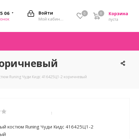
35 06
Войти
Корзина
0
0
0
вонок
Мой кабинет
пуста
коричневый
тюм Runing Чуди Кидс 416425Ц1-2 коричневый
:
ый костюм Runing Чуди Кидс 416425Ц1-2
вый