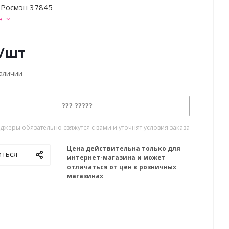
 Росмэн 37845
е
/шт
наличии
??? ?????
жеры обязательно свяжутся с вами и уточнят условия заказа
Цена действительна только для
иться
интернет-магазина и может
отличаться от цен в розничных
магазинах