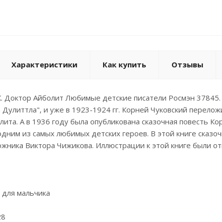
Характеристики
Как купить
Отзывы
К. Доктор Айболит Любимые детские писатели Росмэн 37845. 
Дулиттла", и уже в 1923-1924 гг. Корней Чуковский переложи
лита. А в 1936 году была опубликована сказочная повесть Ко
одним из самых любимых детских героев. В этой книге сказо
жника Виктора Чижикова. Иллюстрации к этой книге были о
, для мальчика
28