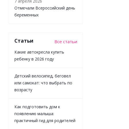
7 апреля 2026
Отмечали Всероссийский день
беременных
Книга Стихи
для малыше
Целый буке
Статьи
Все статьи
котов Clever
Какие автокресла купить
ребенку в 2026 году
Достаточн
Детский велосипед, беговел
или самокат: что выбрать по
530
₽
/шт
возрасту
589
₽
-
10
%
Как подготовить дом к
Экономия
59
₽
появлению малыша:
практичный гид для родителей