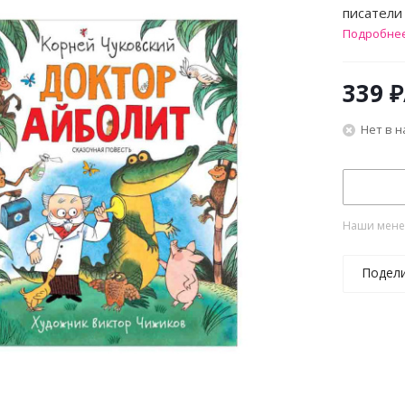
писатели
Подробне
339
₽
Нет в 
Наши менед
Подел