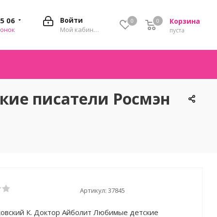
35 06
Войти
Корзина
0
0
0
вонок
Мой кабинет
пуста
кие писатели Росмэн
Артикул:
37845
ковский К. Доктор Айболит Любимые детские