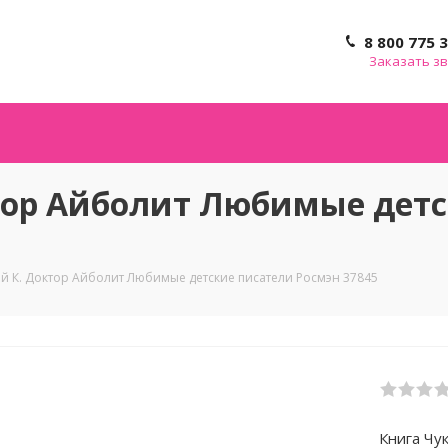
8 800 775 
Заказать з
тор Айболит Любимые детс
ий К. Доктор Айболит Любимые детские писатели Росмэн 37845
Книга Чу