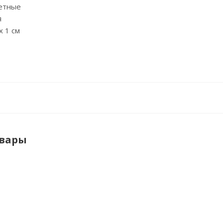
етные
я
x 1 см
овары