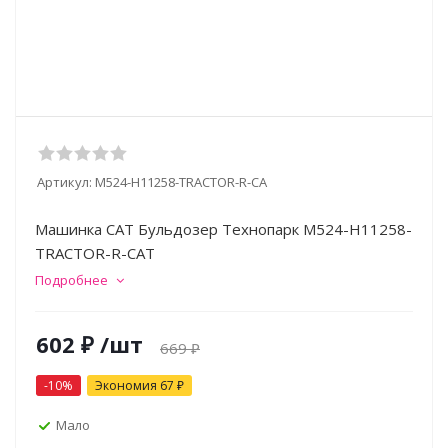
Артикул:
M524-H11258-TRACTOR-R-СА
Машинка CAT Бульдозер Технопарк M524-H11258-
TRACTOR-R-САТ
Подробнее
602
₽
/шт
669
₽
-
10
%
Экономия
67
₽
Мало