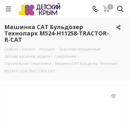
0
Машинка CAT Бульдозер
Технопарк M524-H11258-TRACTOR-
R-САТ
Главная
-
Каталог
-
Игрушки
-
Транспорт игрушечный
-
Детские машинки, модели
-
Спецтехника
-
Строительная спецтехника
-
Машинка CAT Бульдозер Технопарк
M524-H11258-TRACTOR-R-САТ