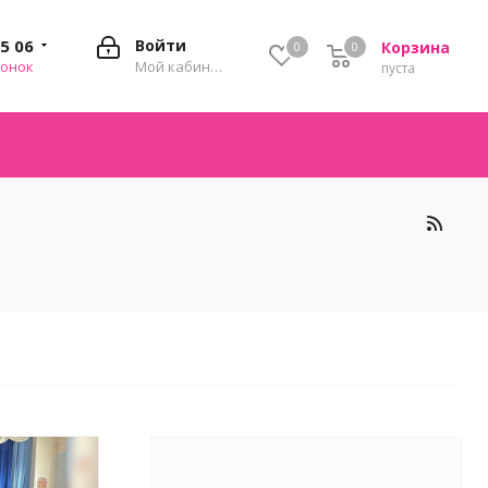
35 06
Войти
Корзина
0
0
0
вонок
Мой кабинет
пуста