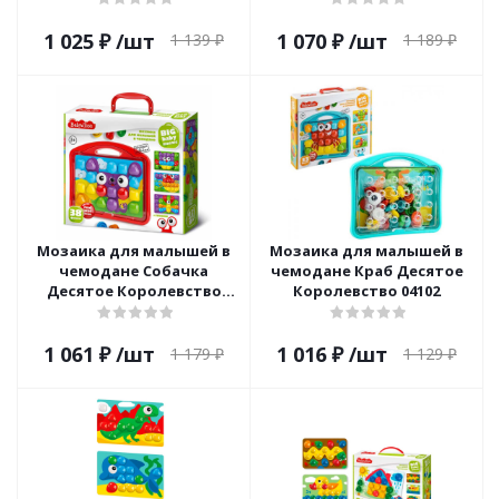
1 025
₽
/шт
1 070
₽
/шт
1 139
₽
1 189
₽
Мозаика для малышей в
Мозаика для малышей в
чемодане Собачка
чемодане Краб Десятое
Десятое Королевство
Королевство 04102
04103
1 061
₽
/шт
1 016
₽
/шт
1 179
₽
1 129
₽