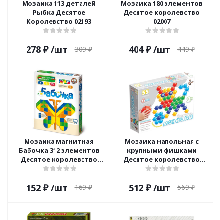
Мозаика 113 деталей
Мозаика 180 элементов
Рыбка Десятое
Десятое королевство
Королевство 02193
02007
278
₽
/шт
404
₽
/шт
309
₽
449
₽
Мозаика магнитная
Мозаика напольная с
Бабочка 312 элементов
крупными фишками
Десятое королевство
Десятое королевство
01656
01536
152
₽
/шт
512
₽
/шт
169
₽
569
₽