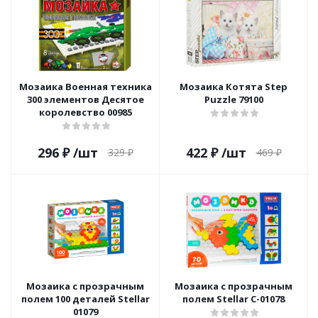
Мозаика Военная техника
Мозаика Котята Step
300 элементов Десятое
Puzzle 79100
королевство 00985
296
₽
/шт
422
₽
/шт
329
₽
469
₽
Мозаика с прозрачным
Мозаика с прозрачным
полем 100 деталей Stellar
полем Stellar С-01078
01079