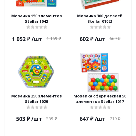
Мозаика 150 элементов
Мозаика 300 деталей
Stellar 1042
Stellar 01021
1 052
₽
/шт
602
₽
/шт
1 169
₽
669
₽
Мозаика 250 элементов
Мозаика сферическая 50
Stellar 1020
элементов Stellar 1017
503
₽
/шт
647
₽
/шт
559
₽
719
₽