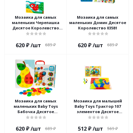
Мозаика для самых
Мозаика для самых
маленьких Черепашка
маленьких Домик Десятое
Десятое Королевство
Королевство 03581
03582
620
₽
/шт
620
₽
/шт
689
₽
689
₽
Мозаика для самых
Мозаика для малышей
маленьких Baby Toys
Baby Toys Трактор 107
Бабочка Десятое
элементов Десятое
Королевство 03580
Королевство 03579
620
₽
/шт
512
₽
/шт
689
₽
569
₽