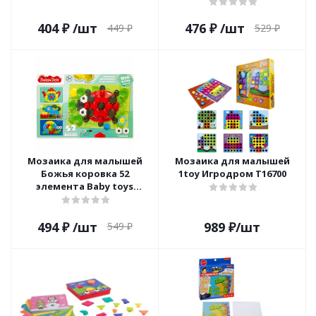
404
₽
/шт
476
₽
/шт
449
₽
529
₽
Мозаика для малышей
Мозаика для малышей
Божья коровка 52
1toy Игродром Т16700
элемента Baby toys
Десятое королевство
03577
494
₽
/шт
989
₽
/шт
549
₽