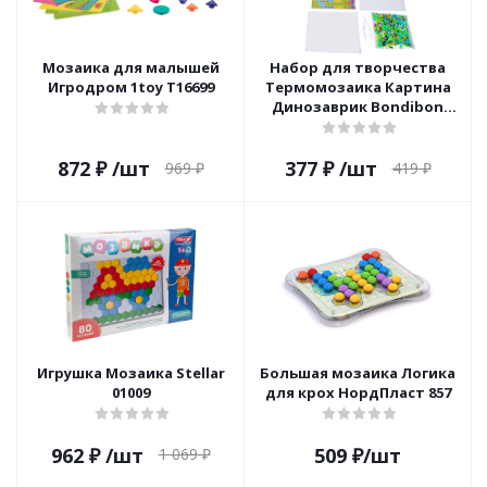
Мозаика для малышей
Набор для творчества
Игродром 1toy Т16699
Термомозаика Картина
Динозаврик Bondibon
ВВ5715
872
₽
/шт
377
₽
/шт
969
₽
419
₽
Игрушка Мозаика Stellar
Большая мозаика Логика
01009
для крох НордПласт 857
962
₽
/шт
509
₽
/шт
1 069
₽