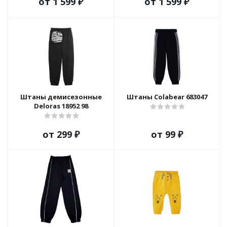
от
1 599 ₽
от
1 599 ₽
Штаны демисезонные
Штаны Colabear 683047
Deloras 18952 98
от
299 ₽
от
99 ₽