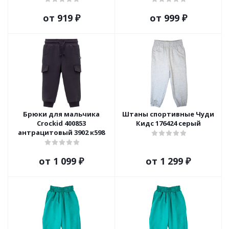
от
919 ₽
от
999 ₽
Брюки для мальчика
Штаны спортивные Чуди
Crockid 400853
Кидс 176424 серый
антрацитовый 3902 к598
от
1 099 ₽
от
1 299 ₽