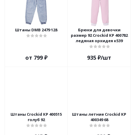
Штаны DMB 2479 128
Брюки для девочки
размер 92 Crockid КР 400782
ледяная орхидея к539
от
799 ₽
935
₽
/шт
Штаны Crockid КР 400515
Штаны летние Crockid КР
голуб 92
400349 68