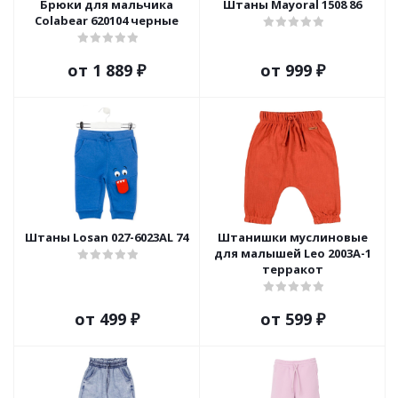
Брюки для мальчика
Штаны Mayoral 1508 86
Colabear 620104 черные
от
1 889 ₽
от
999 ₽
Штаны Losan 027-6023AL 74
Штанишки муслиновые
для малышей Leo 2003А-1
терракот
от
499 ₽
от
599 ₽