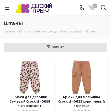
0
Штаны
Главная
-
Каталог
-
Детская одежда
-
Брюки, шорты
-
Штаны
Фильтр
Брюки для девочки
Брюки для мальчика
бежевый Crockid 400865
Crockid 400853 коричневый
1305 Н085 к611
1038 к582