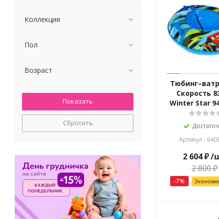
Коллекция
Пол
Возраст
Тюбинг–ват
Скорость 8
Winter Star 9
Сбросить
Достато
Артикул : 940
2 604
₽
/
2 800
₽
-
7
%
Эконом