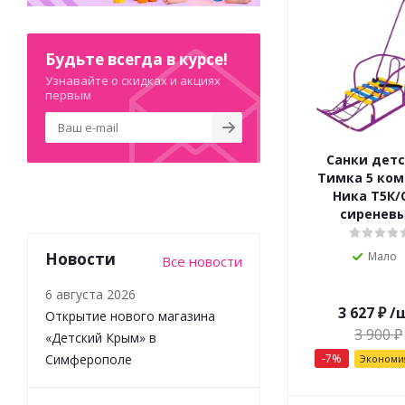
Будьте всегда в курсе!
Узнавайте о скидках и акциях
первым
Санки дет
Тимка 5 ко
Ника Т5К/
сиренев
Новости
Мало
Все новости
6 августа 2026
3 627
₽
/
Открытие нового магазина
3 900
₽
«Детский Крым» в
Симферополе
-
7
%
Эконом