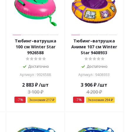
Тюбинг–ватрушка
Тюбинг–ватрушка
100 см Winter Star
Аниме 107 см Winter
9926588
Star 9408933
Достаточно
Достаточно
Артикул : 9926588
Артикул : 9408933
2 883
₽
/шт
3 906
₽
/шт
3 100
₽
4 200
₽
-
7
%
-
7
%
Экономия
217
₽
Экономия
294
₽