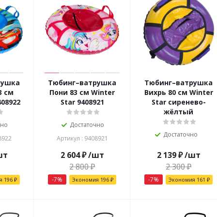
рушка
Тюбинг–ватрушка
Тюбинг–ватрушка
3 см
Пони 83 см Winter
Вихрь 80 см Winter
408922
Star 9408921
Star сиренево-
жёлтый
чно
Достаточно
Достаточно
8922
Артикул : 9408921
шт
2 604
₽
/шт
2 139
₽
/шт
2 800
₽
2 300
₽
-
7
%
-
7
%
ия
196
₽
Экономия
196
₽
Экономия
161
₽