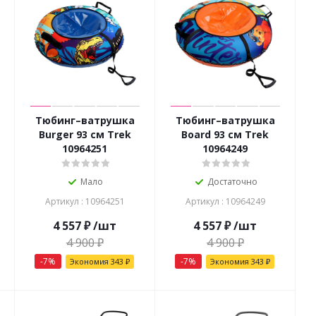
Тюбинг–ватрушка
Тюбинг–ватрушка
Burger 93 см Trek
Board 93 см Trek
10964251
10964249
Мало
Достаточно
Артикул : 10964251
Артикул : 10964249
4 557
₽
/шт
4 557
₽
/шт
4 900
₽
4 900
₽
-
7
%
-
7
%
Экономия
343
₽
Экономия
343
₽