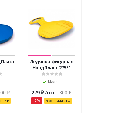
дПласт
Ледянка фигурная
НордПласт 275/1
Мало
100
₽
279
₽
/шт
300
₽
-
7
%
ия
7
₽
Экономия
21
₽