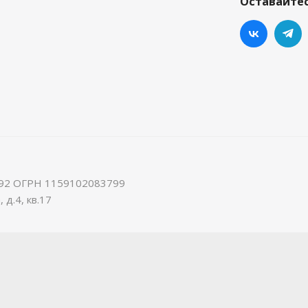
Оставайтес
92 ОГРН 1159102083799
 д.4, кв.17