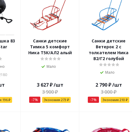
шка 83
Санки детские
Санки детские
Star
Тимка 5 комфорт
Ветерок 2 с
Ника Т5К/АЛ2 алый
толкателем Ника
В2/Г2 голубой
чно
Мало
Мало
2180
шт
3 627
₽
/шт
2 790
₽
/шт
3 900
₽
3 000
₽
-
7
%
-
7
%
ия
196
₽
Экономия
273
₽
Экономия
210
₽