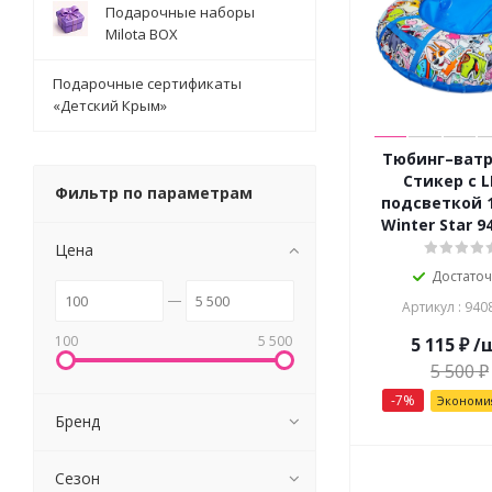
Подарочные наборы
Milota BOX
Подарочные сертификаты
«Детский Крым»
Тюбинг–ват
Стикер с L
Фильтр по параметрам
подсветкой 
Winter Star 9
Цена
Достато
Артикул : 940
100
5 500
5 115
₽
/
5 500
₽
-
7
%
Эконом
Бренд
Сезон