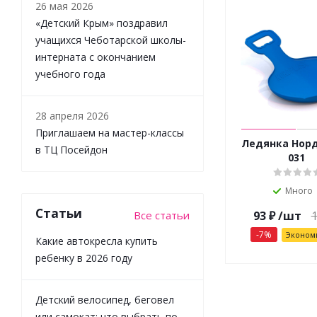
26 мая 2026
«Детский Крым» поздравил
учащихся Чеботарской школы-
интерната с окончанием
учебного года
28 апреля 2026
Приглашаем на мастер-классы
Ледянка Нор
в ТЦ Посейдон
031
Много
Статьи
Все статьи
93
₽
/шт
-
7
%
Эконом
Какие автокресла купить
ребенку в 2026 году
Детский велосипед, беговел
или самокат: что выбрать по