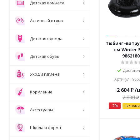
Детская комната
Активный отдых
Детская одежда
Тюбинг–ватру
см Winter 
9862180
Детская обувь
Достато
Уход и гигиена
Артикул : 986
2 604
₽
/
Кормление
2 800
₽
-
7
%
Эконом
Аксессуары
Школа и форма