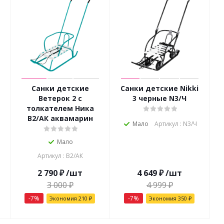
Санки детские
Санки детские Nikki
Ветерок 2 с
3 черные N3/Ч
толкателем Ника
В2/АК аквамарин
Мало
Артикул : N3/Ч
Мало
Артикул : В2/АК
2 790
₽
/шт
4 649
₽
/шт
3 000
₽
4 999
₽
-
7
%
-
7
%
Экономия
210
₽
Экономия
350
₽