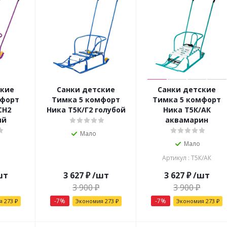
ские
Санки детские
Санки детские
мфорт
Тимка 5 комфорт
Тимка 5 комфорт
СН2
Ника Т5К/Г2 голубой
Ника Т5К/АК
ый
аквамарин
Мало
Мало
Артикул : Т5К/АК
шт
3 627
₽
/шт
3 627
₽
/шт
3 900
₽
3 900
₽
-
7
%
-
7
%
ия
273
₽
Экономия
273
₽
Экономия
273
₽