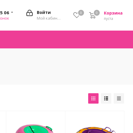
35 06
Войти
Корзина
0
0
0
вонок
Мой кабинет
пуста