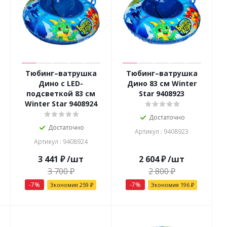
Тюбинг–ватрушка
Тюбинг–ватрушка
Дино с LED-
Дино 83 см Winter
подсветкой 83 см
Star 9408923
Winter Star 9408924
Достаточно
Достаточно
Артикул : 9408923
Артикул : 9408924
3 441
₽
/шт
2 604
₽
/шт
3 700
₽
2 800
₽
-
7
%
-
7
%
Экономия
259
₽
Экономия
196
₽