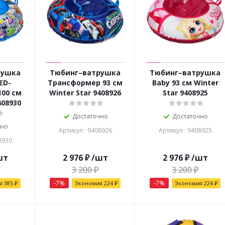
рушка
Тюбинг–ватрушка
Тюбинг–ватрушка
ED-
Трансформер 93 см
Baby 93 см Winter
100 см
Winter Star 9408926
Star 9408925
408930
Достаточно
Достаточно
чно
Артикул : 9408926
Артикул : 9408925
8930
шт
2 976
₽
/шт
2 976
₽
/шт
3 200
₽
3 200
₽
-
7
%
-
7
%
ия
385
₽
Экономия
224
₽
Экономия
224
₽