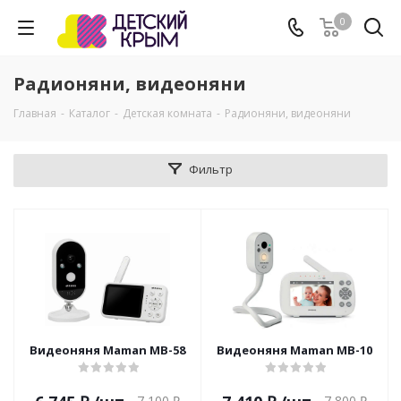
0
Радионяни, видеоняни
Главная
-
Каталог
-
Детская комната
-
Радионяни, видеоняни
Фильтр
Видеоняня Maman MB-58
Видеоняня Maman MB-10
7 100
₽
7 800
₽