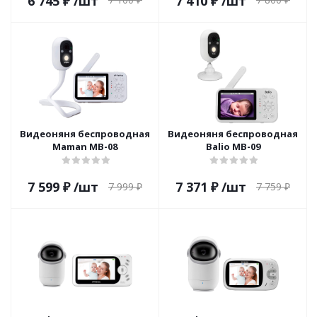
6 745
₽
/шт
7 410
₽
/шт
Видеоняня беспроводная
Видеоняня беспроводная
Maman MB-08
Balio MB-09
7 599
₽
/шт
7 371
₽
/шт
7 999
₽
7 759
₽