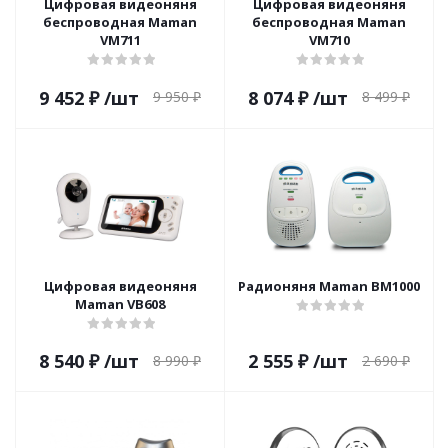
Цифровая видеоняня
Цифровая видеоняня
беспроводная Maman
беспроводная Maman
VM711
VM710
9 452
₽
/шт
8 074
₽
/шт
9 950
₽
8 499
₽
Цифровая видеоняня
Радионяня Maman ВМ1000
Maman VB608
8 540
₽
/шт
2 555
₽
/шт
8 990
₽
2 690
₽