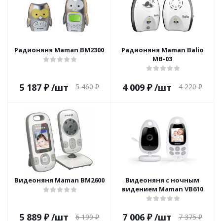
Радионяня Maman BM2300
Радионяня Maman Balio
MB-03
5 187
₽
/шт
4 009
₽
/шт
5 460
₽
4 220
₽
Видеоняня Maman ВМ2600
Видеоняня с ночным
видением Maman VB610
5 889
₽
/шт
7 006
₽
/шт
6 199
₽
7 375
₽