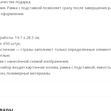
качестве подарка;
ния. Рамка с подставкой позволяет сразу после завершения 
 оформления.
работы. 19.7 x 28.5 см;
з. 650 штук;
Частичная — стразы заполняют только определённые элемен
углые;
ная с нанесённой схемой изображения;
 набор входят картонная основа, рамка с подставкой, ёмкость
тон, полимерные материалы.
овары