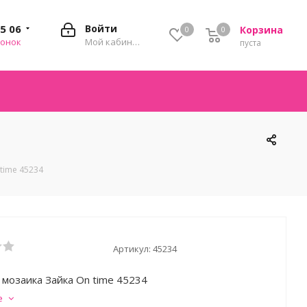
35 06
Войти
Корзина
0
0
0
вонок
Мой кабинет
пуста
time 45234
Артикул:
45234
 мозаика Зайка On time 45234
е