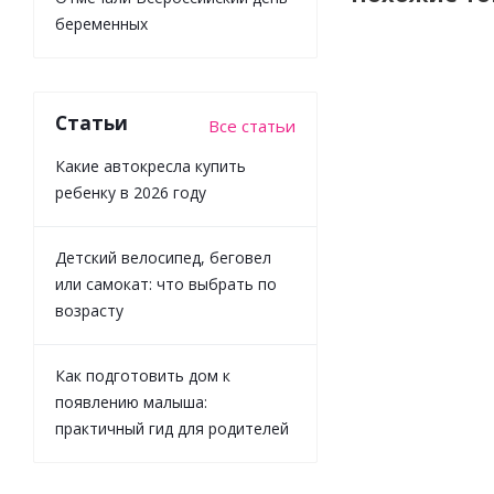
беременных
Статьи
Все статьи
Какие автокресла купить
ребенку в 2026 году
Детский велосипед, беговел
Алмазная
или самокат: что выбрать по
мозаика
возрасту
Голодный
тигр
Рыжий кот
Как подготовить дом к
НД-1282
появлению малыша:
практичный гид для родителей
Достаточно