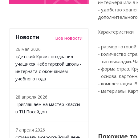
интерьера или в 
- удобство хране
дополнительного
Характеристики:
Новости
Все новости
- размер готовой 
26 мая 2026
- количество стра
«Детский Крым» поздравил
- тип выкладки. 
учащихся Чеботарской школы-
- форма страз. Кр
интерната с окончанием
- основа. Картон
учебного года
- комплектация. В
- материалы. Кар
28 апреля 2026
Приглашаем на мастер-классы
в ТЦ Посейдон
7 апреля 2026
Похожие т
Отмечали Всероссийский день