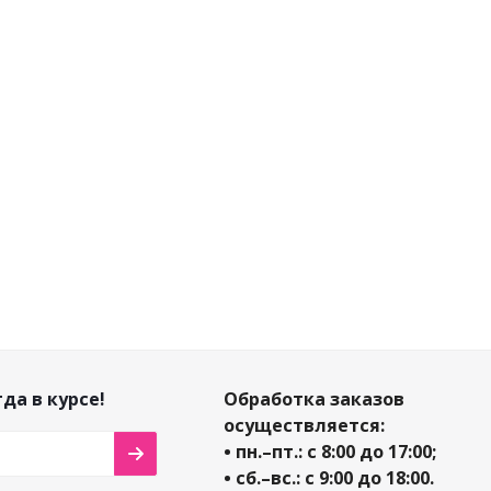
но
Достаточно
Достаточно
665
₽
/
665
₽
/
1 
665
₽
/
шт
шт
шт
739
₽
739
₽
1
739
₽
-
10
%
-
10
%
-
10
%
я
Экономия
Экономия
Э
Экономия
74
₽
74
₽
74
₽
да в курсе!
Обработка заказов
осуществляется:
• пн.–пт.: с 8:00 до 17:00;
• сб.–вс.: с 9:00 до 18:00.