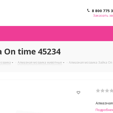
8 800 775 
Заказать з
 On time 45234
мозаика
-
Алмазная мозаика животные
-
Алмазная мозаика Зайка On 
Алмазная
Подробне