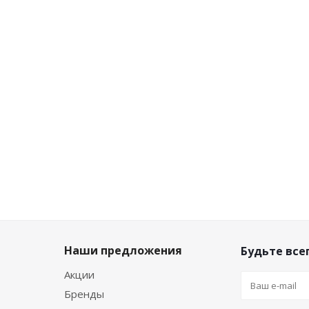
Достаточно
Достаточ
647
₽
/
647
₽
/
476
₽
/
755
₽
/
шт
шт
шт
шт
719
₽
719
₽
529
₽
839
₽
-
10
%
-
10
%
-
10
%
-
10
%
Экономия
Экономия
Экономия
Экономи
72
₽
72
₽
53
₽
84
₽
Наши предложения
Будьте всег
Акции
Бренды