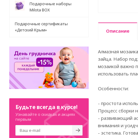
Подарочные наборы
Milota BOX
Подарочные сертификаты
«Детский Крым»
Описание
Алмазная мозаика
зайца. Набор под
мозаикой важно п
использовать пла
Особенности:
- простота испол
Будьте всегда в курсе!
Процесс сборки н
Узнавайте о скидках и акциях
- развивающий ас
первым
внимания и усидч
- эстетика. Гото