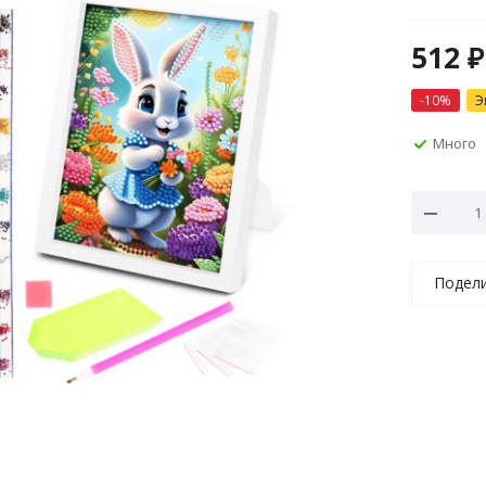
512
₽
-
10
%
Э
Много
Подел