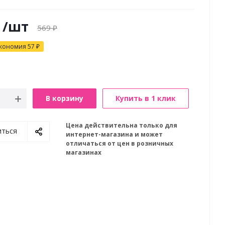
/шт
569
₽
кономия
57
₽
В корзину
Купить в 1 клик
Цена действительна только для
иться
интернет-магазина и может
отличаться от цен в розничных
магазинах