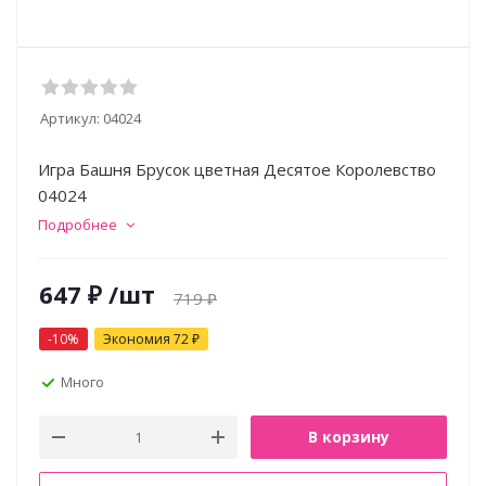
Артикул:
04024
Игра Башня Брусок цветная Десятое Королевство
04024
Подробнее
647
₽
/шт
719
₽
-
10
%
Экономия
72
₽
Много
В корзину