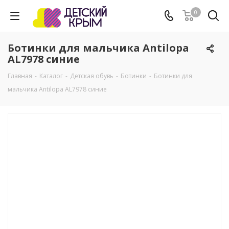
0
Ботинки для мальчика Antilopa
AL7978 синие
Главная
-
Каталог
-
Детская обувь
-
Ботинки
-
Ботинки для
мальчика Antilopa AL7978 синие