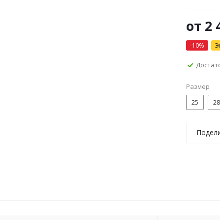
от
2 
-10%
Э
Достат
Размер
25
28
Подел