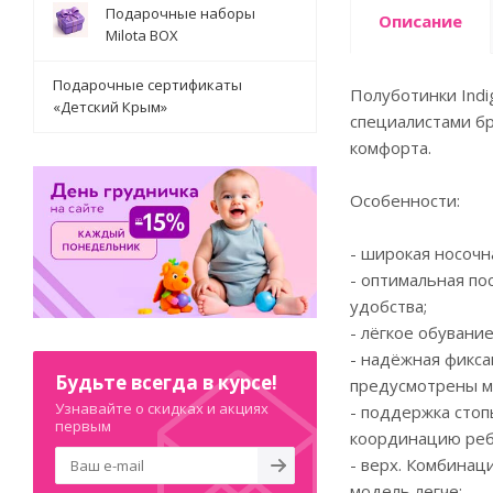
Подарочные наборы
Описание
Milota BOX
Подарочные сертификаты
Полуботинки Indi
«Детский Крым»
специалистами бр
комфорта.
Особенности:
- широкая носочн
- оптимальная по
удобства;
- лёгкое обувани
- надёжная фикса
Будьте всегда в курсе!
предусмотрены м
Узнавайте о скидках и акциях
- поддержка стоп
первым
координацию реб
- верх. Комбинац
модель легче;