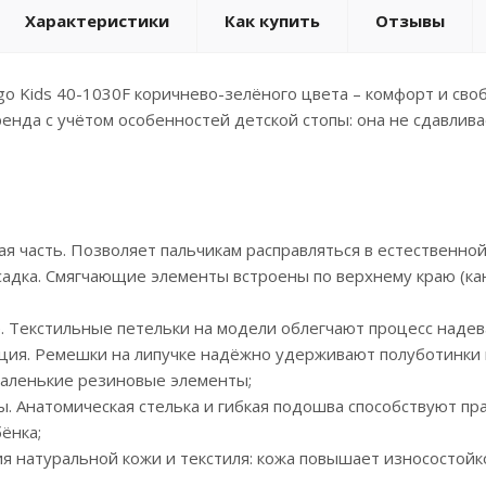
Характеристики
Как купить
Отзывы
go Kids 40-1030F коричнево-зелёного цвета – комфорт и св
енда с учётом особенностей детской стопы: она не сдавли
ая часть. Позволяет пальчикам расправляться в естественно
садка. Смягчающие элементы встроены по верхнему краю (кан
е. Текстильные петельки на модели облегчают процесс надев
ция. Ремешки на липучке надёжно удерживают полуботинки н
аленькие резиновые элементы;
ы. Анатомическая стелька и гибкая подошва способствуют п
ёнка;
ия натуральной кожи и текстиля: кожа повышает износостойк