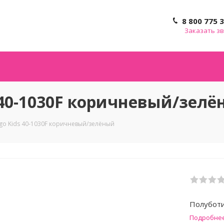
8 800 775 
Заказать з
 40-1030F коричневый/зел
go Kids 40-1030F коричневый/зелёный
Полуботи
Подробне