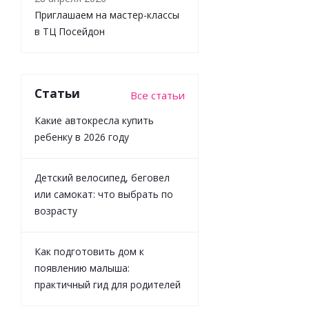
Приглашаем на мастер-классы
в ТЦ Посейдон
Статьи
Все статьи
Полуботинки
Indigo Kids
Какие автокресла купить
90-650F
ребенку в 2026 году
бежевый
Детский велосипед, беговел
или самокат: что выбрать по
Достаточно
возрасту
Как подготовить дом к
появлению малыша:
практичный гид для родителей