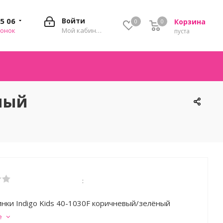
35 06
Войти
Корзина
0
0
0
вонок
Мой кабинет
пуста
ёный
:
нки Indigo Kids 40-1030F коричневый/зелёный
е