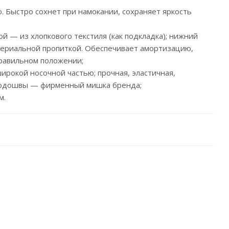
ю. Быстро сохнет при намокании, сохраняет яркость
лой — из хлопкового текстиля (как подкладка); нижний
териальной пропиткой. Обеспечивает амортизацию,
правильном положении;
широкой носочной частью; прочная, эластичная,
 подошвы — фирменный мишка бренда;
м.