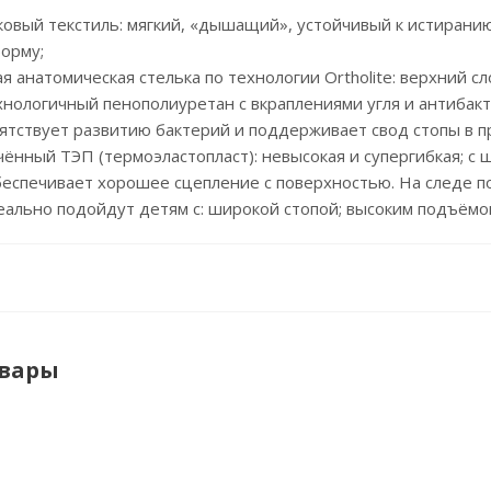
пковый текстиль: мягкий, «дышащий», устойчивый к истирани
орму;
ая анатомическая стелька по технологии Ortholite: верхний с
нологичный пенополиуретан с вкраплениями угля и антибак
пятствует развитию бактерий и поддерживает свод стопы в 
чённый ТЭП (термоэластопласт): невысокая и супергибкая; с 
обеспечивает хорошее сцепление с поверхностью. На следе
еально подойдут детям с: широкой стопой; высоким подъёмо
овары