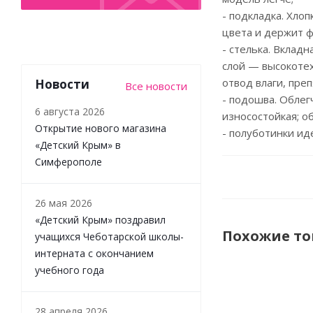
- подкладка. Хло
цвета и держит ф
- стелька. Вкладн
слой — высокотех
отвод влаги, пре
Новости
Все новости
- подошва. Облег
6 августа 2026
износостойкая; 
Открытие нового магазина
- полуботинки ид
«Детский Крым» в
Симферополе
26 мая 2026
«Детский Крым» поздравил
Похожие т
учащихся Чеботарской школы-
интерната с окончанием
учебного года
28 апреля 2026