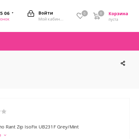
35 06
Войти
Корзина
0
0
0
вонок
Мой кабинет
пуста
о Rant Zip IsoFix UB231F Grey/Mint
е