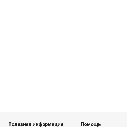
Достаточно
2 499
₽
/
шт
Полезная информация
Помощь