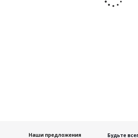
сетка
сетка
Много
Достаточно
Достаточно
3 040
₽
/
2
3 040
₽
/
3 040
₽
/
шт
шт
шт
3 200
₽
3
3 200
₽
3 200
₽
-
5
%
-
5
%
-
5
%
Экономия
Экономия
Экономия
160
₽
160
₽
160
₽
Наши предложения
Будьте всег