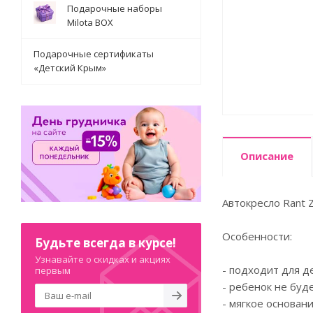
Подарочные наборы
Milota BOX
Подарочные сертификаты
«Детский Крым»
Описание
Автокресло Rant Z
Особенности:
Будьте всегда в курсе!
Узнавайте о скидках и акциях
- подходит для де
первым
- ребенок не буд
- мягкое основан