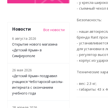
- у кресла широк
- съемный чехол 
Безопасность:
Новости
Все новости
- наши автокресл
бренда Rant про
6 августа 2026
- устанавливаетс
Открытие нового магазина
для установки в 
«Детский Крым» в
- регулятор высо
Симферополе
- корпус из удар
26 мая 2026
Технические хара
«Детский Крым» поздравил
учащихся Чеботарской школы-
- вес: 2.3 кг;
интерната с окончанием
- габариты: 43 x 4
учебного года
28 апреля 2026