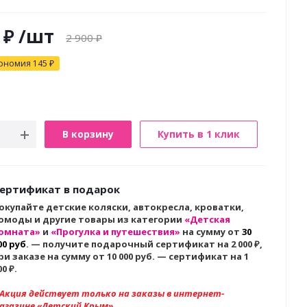
₽
/шт
2 900
₽
ономия
145
₽
В корзину
Купить в 1 клик
ертификат в подарок
окупайте детские коляски, автокресла, кроватки,
омоды и другие товары из категории
«Детская
омната»
и
«Прогулка и путешествия»
на сумму от
30
00 руб
. — получите подарочный сертификат на 2 000
₽,
ри заказе на сумму от 10 000 руб. — сертификат на 1
00 ₽.
 Акция действует только на заказы в интернет-
агазине «Детский Крым»