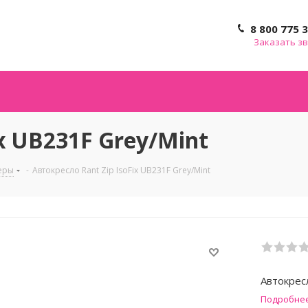
8 800 775 
Заказать з
ix UB231F Grey/Mint
еры
-
Автокресло Rant Zip IsoFix UB231F Grey/Mint
Автокресл
Подробне