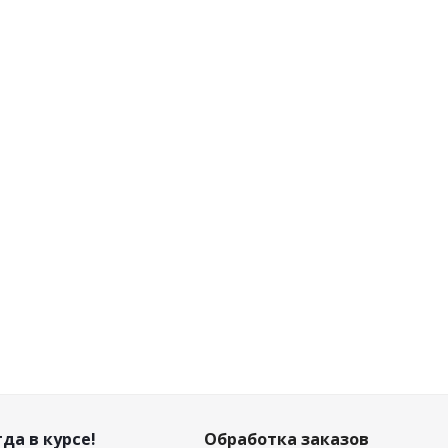
Много
Достаточно
Мало
Мало
 945
₽
/
3 990
₽
/
3 705
₽
/
2 755
₽
/
шт
шт
шт
шт
 100
₽
4 200
₽
3 900
₽
2 900
₽
-
5
%
-
5
%
-
5
%
-
5
%
Экономия
Экономия
Экономия
Экономия
155
₽
210
₽
195
₽
145
₽
да в курсе!
Обработка заказов