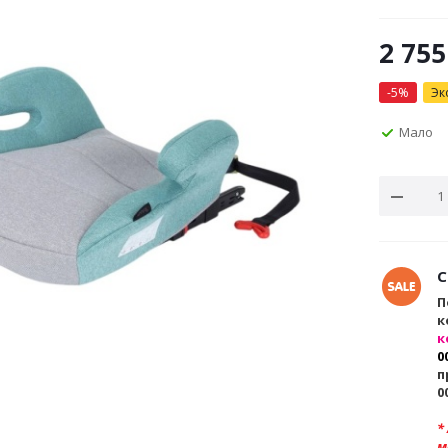
2 755
-
5
%
Эк
Мало
С
П
к
к
0
п
0
*
м