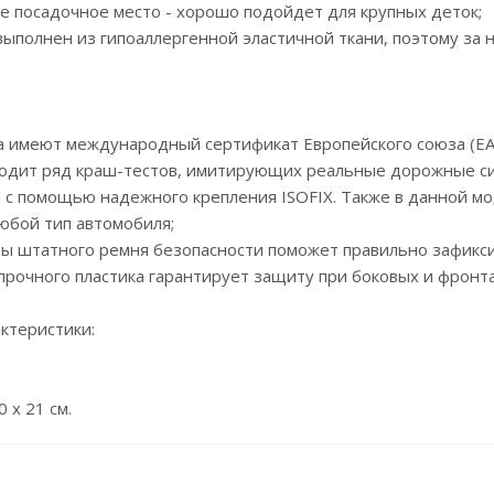
ое посадочное место - хорошо подойдет для крупных деток;
выполнен из гипоаллергенной эластичной ткани, поэтому за н
а имеют международный сертификат Европейского союза (EAC
ходит ряд краш-тестов, имитирующих реальные дорожные с
я с помощью надежного крепления ISOFIX. Также в данной мо
любой тип автомобиля;
ты штатного ремня безопасности поможет правильно зафикси
опрочного пластика гарантирует защиту при боковых и фронт
ктеристики:
0 x 21 см.