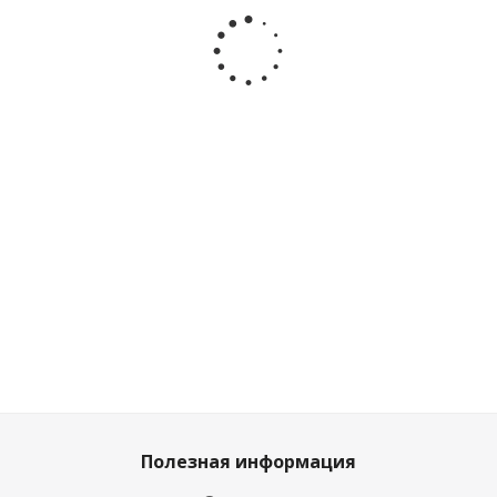
Веселые
Битва
Брызгающая
Весёлы
молоточки
Десятое
акула
замес
Умные
королевство
Рыжий кот
Десято
игры
05836
Y18723216
королевс
1412K239-R
05743
Мало
Много
Много
Достаточ
872
₽
/
1 151
₽
1 151
₽
/
1 223
₽
/
шт
шт
шт
шт
969
₽
1 279
₽
1 279
₽
1 359
₽
Полезная информация