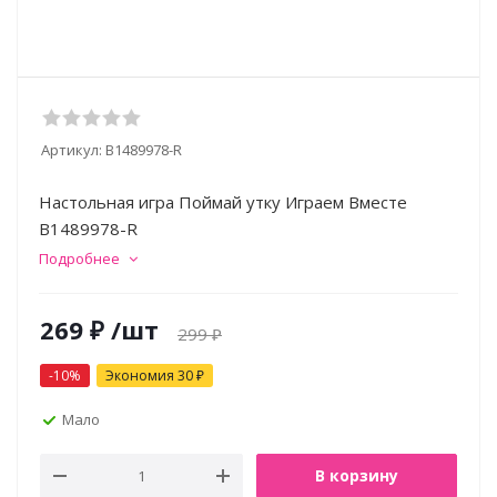
Артикул:
B1489978-R
Настольная игра Поймай утку Играем Вместе
B1489978-R
Подробнее
269
₽
/шт
299
₽
-
10
%
Экономия
30
₽
Мало
В корзину