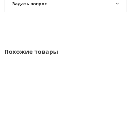
Задать вопрос
Похожие товары
Настольная
Настольная
Настольная
Настольн
игра
игра Баланс
игра
игра