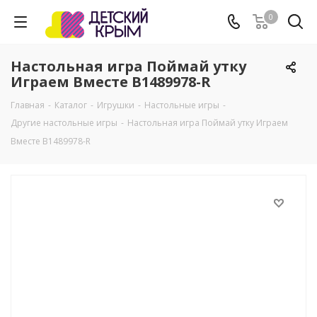
0
Настольная игра Поймай утку
Играем Вместе B1489978-R
Главная
-
Каталог
-
Игрушки
-
Настольные игры
-
Другие настольные игры
-
Настольная игра Поймай утку Играем
Вместе B1489978-R