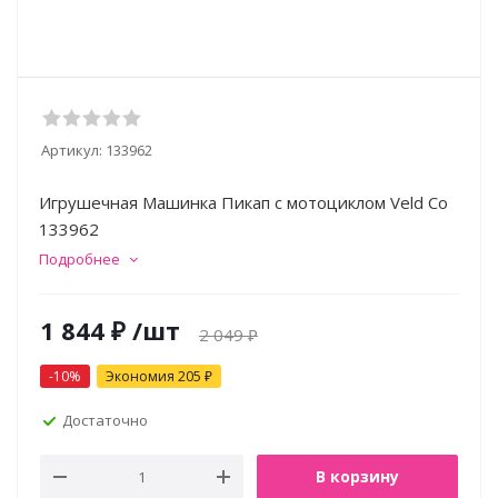
Артикул:
133962
Игрушечная Машинка Пикап с мотоциклом Veld Co
133962
Подробнее
1 844
₽
/шт
2 049
₽
-
10
%
Экономия
205
₽
Достаточно
В корзину