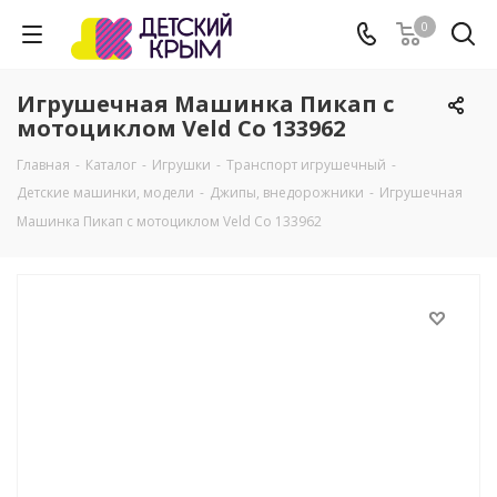
0
Игрушечная Машинка Пикап с
мотоциклом Veld Co 133962
Главная
-
Каталог
-
Игрушки
-
Транспорт игрушечный
-
Детские машинки, модели
-
Джипы, внедорожники
-
Игрушечная
Машинка Пикап с мотоциклом Veld Co 133962