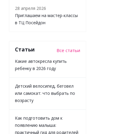
Как всё
28 апреля 2026
устроено?
Malamalama
Приглашаем на мастер-классы
в ТЦ Посейдон
Достаточно
Статьи
Все статьи
494
₽
/шт
Какие автокресла купить
549
₽
ребенку в 2026 году
-
10
%
Экономия
55
₽
Детский велосипед, беговел
или самокат: что выбрать по
возрасту
Как подготовить дом к
появлению малыша:
практичный гид для родителей