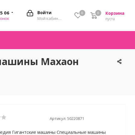
35 06
Войти
Корзина
0
0
0
вонок
Мой кабинет
пуста
 машины Махаон
Артикул:
50220871
едия Гигантские машины Специальные машины