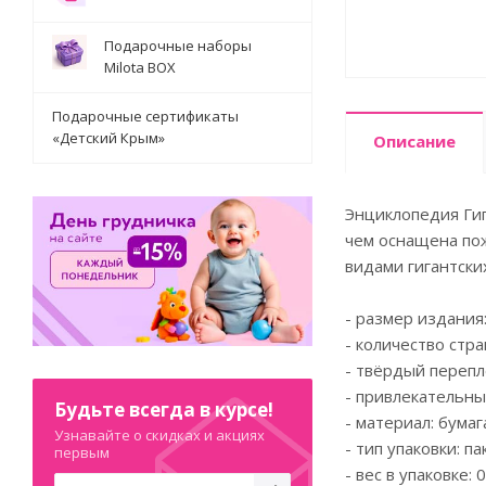
Подарочные наборы
Milota BOX
Подарочные сертификаты
«Детский Крым»
Описание
Энциклопедия Ги
чем оснащена пож
видами гигантски
- размер издания:
- количество стра
- твёрдый перепл
- привлекательны
Будьте всегда в курсе!
- материал: бумаг
Узнавайте о скидках и акциях
- тип упаковки: па
первым
- вес в упаковке: 0.