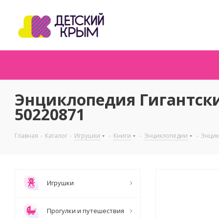
Энциклопедия Гигантс
50220871
Главная
-
Каталог
-
Игрушки
-
Книги
-
Энциклопедии
-
Энцик
Игрушки
Прогулки и путешествия