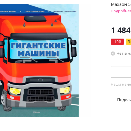
Махаон 
Подробне
1 484
-
10
%
Э
Нет в 
Наши менед
Подел