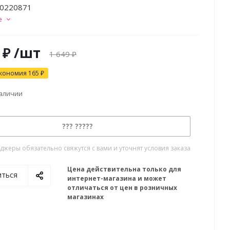
50220871
е
₽
/шт
1 649
₽
кономия
165
₽
наличии
??? ?????
жеры обязательно свяжутся с вами и уточнят условия заказа
Цена действительна только для
иться
интернет-магазина и может
отличаться от цен в розничных
магазинах