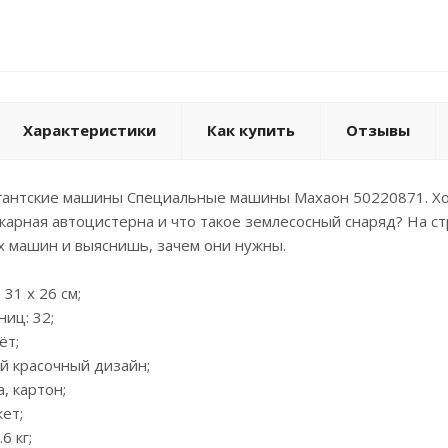
Характеристики
Как купить
Отзывы
гантские машины Специальные машины Махаон 50220871. Хоч
арная автоцистерна и что такое землесосный снаряд? На ст
х машин и выяснишь, зачем они нужны.
 31 х 26 см;
ниц: 32;
ёт;
й красочный дизайн;
а, картон;
кет;
6 кг;