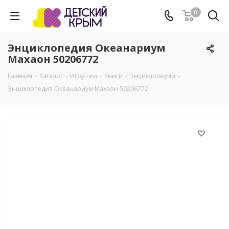
0
Энциклопедия Океанариум
Махаон 50206772
Главная
-
Каталог
-
Игрушки
-
Книги
-
Энциклопедии
-
Энциклопедия Океанариум Махаон 50206772