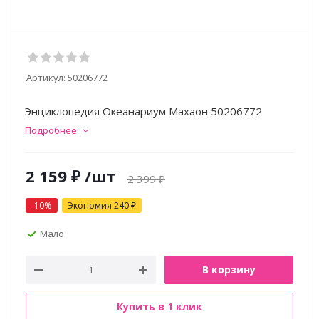
Артикул:
50206772
Энциклопедия Океанариум Махаон 50206772
Подробнее
2 159
₽
/шт
2 399
₽
-
10
%
Экономия
240
₽
Мало
В корзину
Купить в 1 клик