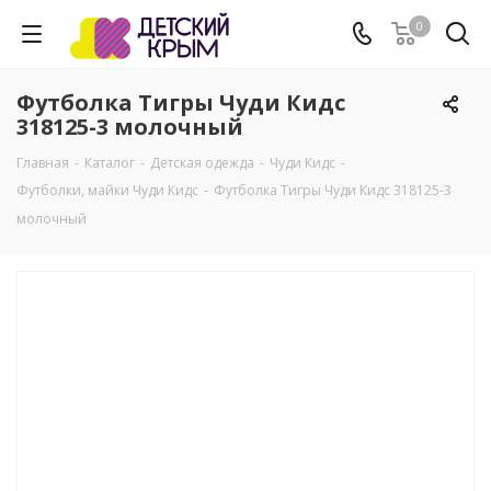
0
Футболка Тигры Чуди Кидс
318125-3 молочный
Главная
-
Каталог
-
Детская одежда
-
Чуди Кидс
-
Футболки, майки Чуди Кидс
-
Футболка Тигры Чуди Кидс 318125-3
молочный