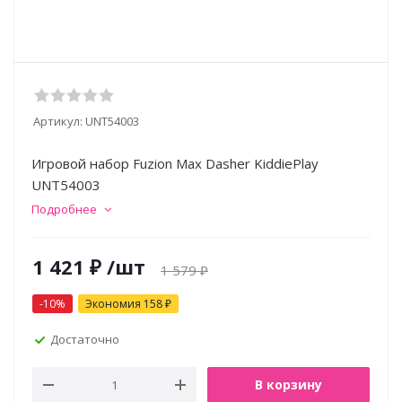
Артикул:
UNT54003
Игровой набор Fuzion Max Dasher KiddiePlay
UNT54003
Подробнее
1 421
₽
/шт
1 579
₽
-
10
%
Экономия
158
₽
Достаточно
В корзину