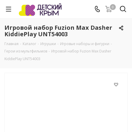
0
Игровой набор Fuzion Max Dasher
KiddiePlay UNT54003
Главная
-
Каталог
-
Игрушки
-
Игровые наборы и фигурки
-
Герои из мультфильмов
-
Игровой набор Fuzion Max Dasher
KiddiePlay UNT54003