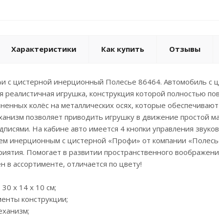
Характеристики
Как купить
Отзывы
и с цистерной инерционный Полесье 86464. Автомобиль с 
ая реалистичная игрушка, конструкция которой полностью п
ненных колёс на металлических осях, которые обеспечивают
анизм позволяет приводить игрушку в движение простой м
писями. На кабине авто имеется 4 кнопки управления звуко
ем инерционным с цистерной «Профи» от компании «Полесье
риятия. Помогает в развитии пространственного воображени
н в ассортименте, отличается по цвету!
30 х 14 х 10 см;
менты конструкции;
еханизм;