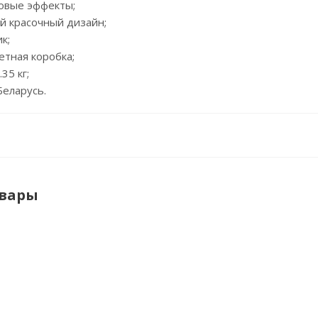
ковые эффекты;
й красочный дизайн;
к;
ветная коробка;
.35 кг;
Беларусь.
овары