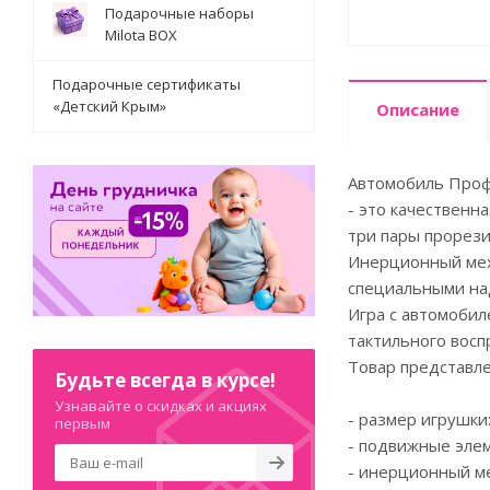
Подарочные наборы
Milota BOX
Подарочные сертификаты
«Детский Крым»
Описание
Автомобиль Проф
- это качественн
три пары прорези
Инерционный мех
специальными над
Игра с автомобил
тактильного восп
Товар представле
Будьте всегда в курсе!
Узнавайте о скидках и акциях
- размер игрушки: 
первым
- подвижные эле
- инерционный м