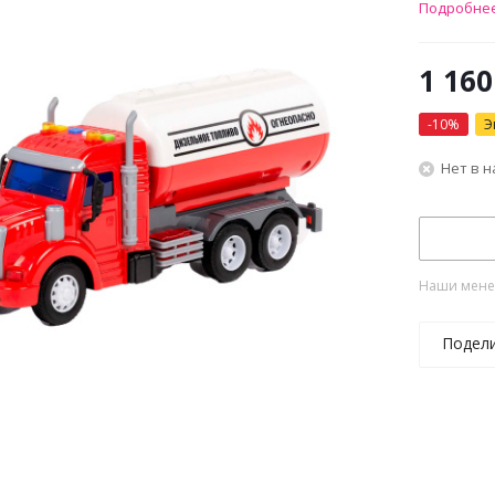
Подробне
1 160
-
10
%
Э
Нет в 
Наши менед
Подел