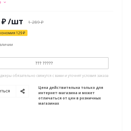
е
₽
/шт
1 289
₽
кономия
129
₽
наличии
??? ?????
жеры обязательно свяжутся с вами и уточнят условия заказа
Цена действительна только для
иться
интернет-магазина и может
отличаться от цен в розничных
магазинах