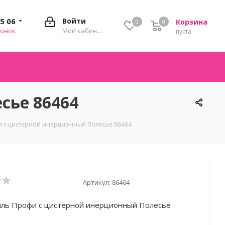
35 06
Войти
Корзина
0
0
0
вонок
Мой кабинет
пуста
сье 86464
 с цистерной инерционный Полесье 86464
Артикул:
86464
ль Профи с цистерной инерционный Полесье