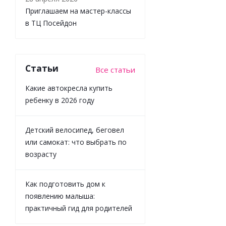
Приглашаем на мастер-классы
в ТЦ Посейдон
Игрушка
машинка
самосвал
Статьи
Все статьи
Funky Toys
FT0625842
Какие автокресла купить
ребенку в 2026 году
Детский велосипед, беговел
Много
или самокат: что выбрать по
возрасту
1 799
₽
/
шт
Как подготовить дом к
1 999
₽
появлению малыша:
-
10
%
практичный гид для родителей
Экономия
200
₽