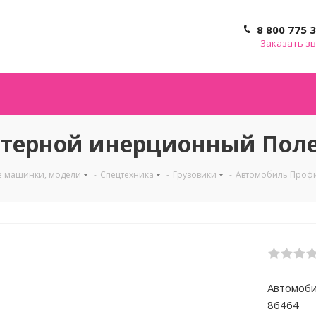
8 800 775 
Заказать з
терной инерционный Поле
е машинки, модели
-
Спецтехника
-
Грузовики
-
Автомобиль Профи
Автомоби
86464