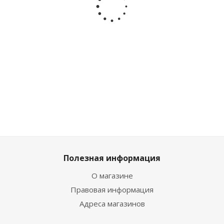
Музыкальная игрушка
Музыкальная игрушка
Гитара Любимые
Гитара Маленький
песенки Азбукварик
музыкант Азбукварик
3159
Много
Много
Полезная информация
О магазине
Правовая информация
Адреса магазинов