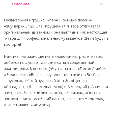
Описание
Музыкальная игрушка Гитара Любимые песенки
Азбукварик 3123. Эта игрушечная гитара отличается
оригинальным дизайном – она выглядит, как настоящая
гитара для профессиональных музыкантов! Дети будут в
восторге!
Нажимая на разноцветные кнопочки на грифе гитары,
ребенок послушает детские хиты в современной
аранжировке: 8 песенок («Чунга-чанга», «Песня Львёнка
и Черепахи», «Весёлые путешественники», «Весёлая
карусель», «Какой чудесный день!», «Щенок»,
«Лошадка», «Два весёлых гуся») и 8 мелодий («Арам зам
зам», «Улыбка», «Чижик-пыжик», «Калинка», «Песенка
про кузнечика», «Собачий вальс», «Песенка фермера»,
«Танец маленьких утят»).