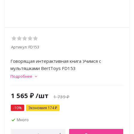
Артикул:
FD153
Говорящая интерактивная книга Учимся с
мультяшками BertToys FD153
Подробнее
1 565
₽
/шт
1 739
₽
-
10
%
Экономия
174
₽
Много