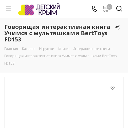
0
Говорящая интерактивная книга
Учимся с мультяшками BertToys
FD153
Главная
-
Каталог
-
Игрушки
-
Книги
-
Интерактивные книги
-
Говорящая интерактивная книга Учимся с мультяшками BertToys
FD153