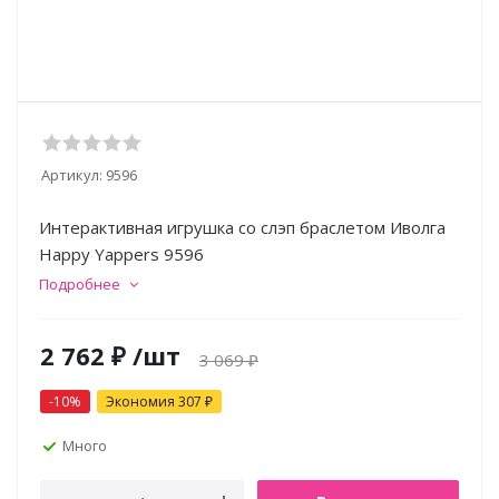
Артикул:
9596
Интерактивная игрушка со слэп браслетом Иволга
Happy Yappers 9596
Подробнее
2 762
₽
/шт
3 069
₽
-
10
%
Экономия
307
₽
Много