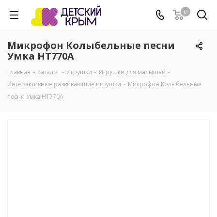
0
Микрофон Колыбельные песни
Умка HT770A
Главная
-
Каталог
-
Игрушки
-
Игрушки для малышей
-
Интерактивные развивающие игрушки
-
Микрофон Колыбельные
песни Умка HT770A