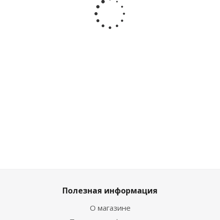
каталка-
каталка
палочке
MK368-16A
ходунок
Грузовичок
Синий
Levatoys
Levatoys
Лёва Умка
Трактор
FCJ1139418
YSHE0819
HT654-R-WOD
Умка
розовый
HT1563-R
Достаточно
Много
Достаточно
Достаточно
2 105
₽
/
1 835
₽
1 700
₽
/шт
908
₽
/шт
шт
/шт
1 889
₽
1 009
₽
2 339
₽
2 039
₽
Полезная информация
О магазине