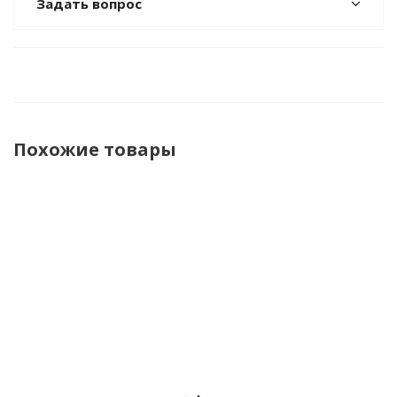
Задать вопрос
Похожие товары
Игрушка
Музыкальная
Каталка
Каталка-
развивающая
игрушка-
на
ходунок