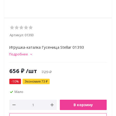
Артикул:
01393
Игрушка-каталка Гусеница Stellar 01393
Подробнее
656
₽
/шт
729
₽
-
10
%
Экономия
73
₽
Мало
В корзину