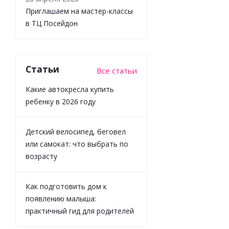
Приглашаем на мастер-классы
Достаточно
в ТЦ Посейдон
1 700
₽
/шт
1 889
₽
Статьи
Все статьи
-
10
%
Экономия
189
Какие автокресла купить
₽
ребенку в 2026 году
Детский велосипед, беговел
или самокат: что выбрать по
возрасту
Как подготовить дом к
появлению малыша:
практичный гид для родителей