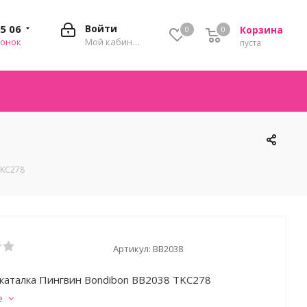
35 06
Войти
Корзина
0
0
0
вонок
Мой кабинет
пуста
TKC278
Артикул:
ВВ2038
каталка Пингвин Bondibon ВВ2038 TKC278
е