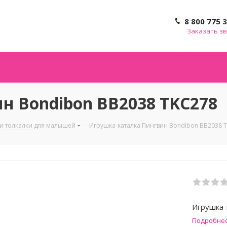
8 800 775 
Заказать з
н Bondibon ВВ2038 TKC278
 и толкалки для малышей
-
Игрушка-каталка Пингвин Bondibon ВВ2038 
Игрушка-
Подробне