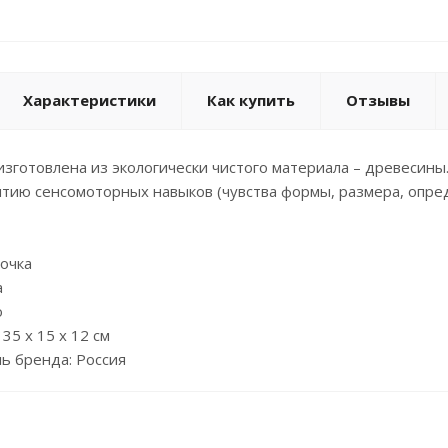
Характеристики
Как купить
Отзывы
изготовлена из экологически чистого материала – древесин
итию сенсомоторных навыков (чувства формы, размера, опре
вочка
а
о
35 х 15 х 12 см
ь бренда: Россия