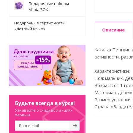
Подарочные наборы
Milota BOX
Подарочные сертификаты
«Детский Крым»
Описание
Каталка Пингвин 
активности, разв
Характеристики:
Пол: мальчик, де
Возраст: от 1 год
Материал: дерев
Размер упаковки: 
Будьте всегда в курсе!
Страна обладател
Узнавайте о скидках и акциях
первым