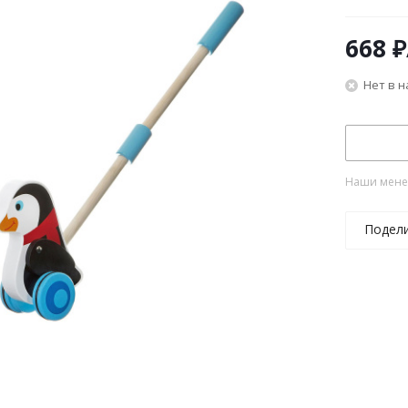
668
₽
Нет в 
Наши менед
Подел