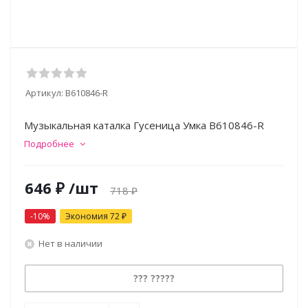
Артикул:
B610846-R
Музыкальная каталка Гусеница Умка B610846-R
Подробнее
646
₽
/шт
718
₽
-
10
%
Экономия
72
₽
Нет в наличии
??? ?????