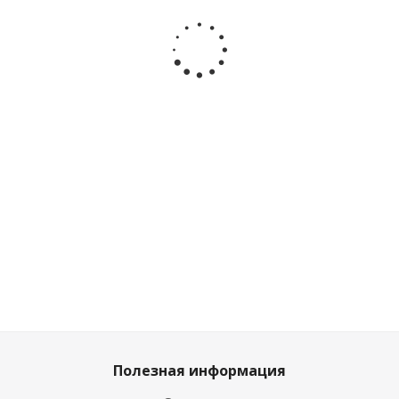
развивающая
игрушка-
на
ходунок
каталка-
каталка
палочке
MK368-
ходунок
Грузовичок
Синий
16A
Levatoys
Лёва Умка
Трактор
Levatoys
YSHE0819
HT654-R-WOD
Умка
FCJ1139418
HT1563-R
розовый
Много
Много
Достаточно
Достаточно
1 835
₽
2 105
₽
1 700
₽
/шт
908
₽
/шт
/шт
/шт
1 889
₽
1 009
₽
2 039
₽
2 339
₽
Полезная информация