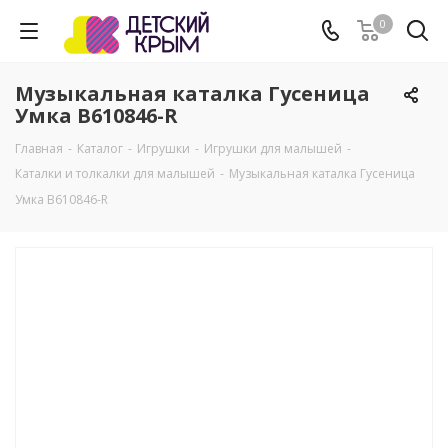
0
Музыкальная каталка Гусеница
Умка B610846-R
Главная
-
Каталог
-
Игрушки
-
Игрушки для малышей
-
Каталки и толкалки для малышей
-
Музыкальная каталка Гусеница
Умка B610846-R