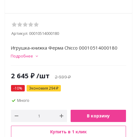
Артикул:
00010514000180
Игрушка-книжка Ферма Chicco 00010514000180
Подробнее
2 645
₽
/шт
2 939
₽
-
10
%
Экономия
294
₽
Много
В корзину
Купить в 1 клик