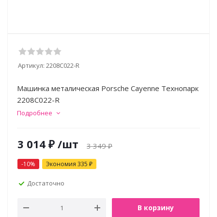
Артикул:
2208C022-R
Машинка металическая Porsсhe Cayenne Технопарк
2208C022-R
Подробнее
3 014
₽
/шт
3 349
₽
-
10
%
Экономия
335
₽
Достаточно
В корзину