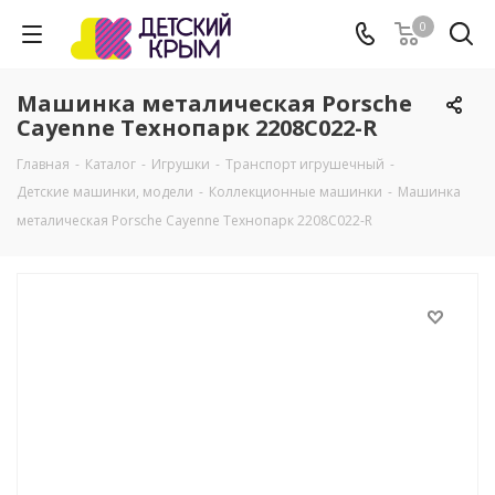
0
Машинка металическая Porsсhe
Cayenne Технопарк 2208C022-R
Главная
-
Каталог
-
Игрушки
-
Транспорт игрушечный
-
Детские машинки, модели
-
Коллекционные машинки
-
Машинка
металическая Porsсhe Cayenne Технопарк 2208C022-R