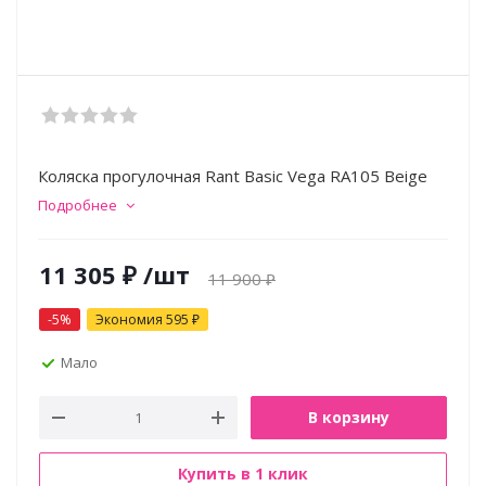
Коляска прогулочная Rant Basic Vega RA105 Beige
Подробнее
11 305
₽
/шт
11 900
₽
-
5
%
Экономия
595
₽
Мало
В корзину
Купить в 1 клик