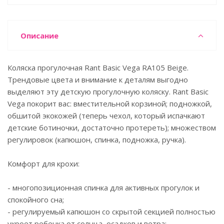
Описание
Коляска прогулочная Rant Basic Vega RA105 Beige.
Трендовые цвета и внимание к деталям выгодно
выделяют эту детскую прогулочную коляску. Rant Basic
Vega покорит вас: вместительной корзиной; подножкой,
обшитой экокожей (теперь чехол, который испачкают
детские ботиночки, достаточно протереть); множеством
регулировок (капюшон, спинка, подножка, ручка).
Комфорт для крохи:
- многопозиционная спинка для активных прогулок и
спокойного сна;
- регулируемый капюшон со скрытой секцией полностью
укроет ребенка от солнца, осадков и ветра;