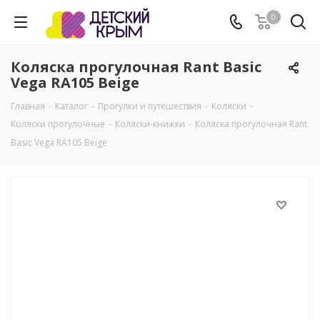
0
Коляска прогулочная Rant Basic
Vega RA105 Beige
Главная
-
Каталог
-
Прогулки и путешествия
-
Коляски
-
Коляски прогулочные
-
Коляски-книжки
-
Коляска прогулочная Rant
Basic Vega RA105 Beige