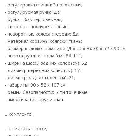
- регулировка спинки: 3 положения;
- регулируемая ручка: Да;
- ручка – бампер: съемная;
- тип колес: полиуретановые;
- поворотные колеса спереди: Да;
- материал корзины коляски: ткань;
- размер в сложенном виде (Д x Ш x В): 30 x 52 x 90 см;
- высота ручки от пола (см): 86-111;
- ширина шасси задних колес (см): 52;
- диаметр передних колес (см): 17;
- диаметр задних колёс (см): 21;
- габариты: 90 x 52 x 107 см;
- ремни безопасности: 5-ти точечные;
- амортизация: пружинная.
В комплекте:
- накидка на ножки;
- подстаканник.