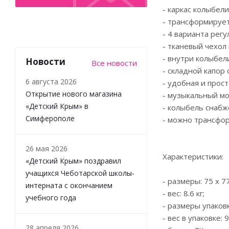
- каркас колыбел
- трансформирует
- 4 варианта рег
- тканевый чехол
- внутри колыбел
Новости
Все новости
- складной капор
6 августа 2026
- удобная и прос
Открытие нового магазина
- музыкальный м
«Детский Крым» в
- колыбель снаб
Симферополе
- можно трансфор
26 мая 2026
Характеристики:
«Детский Крым» поздравил
учащихся Чеботарской школы-
- размеры: 75 х 77
интерната с окончанием
- вес: 8.6 кг;
учебного года
- размеры упаковки
- вес в упаковке: 9.
28 апреля 2026