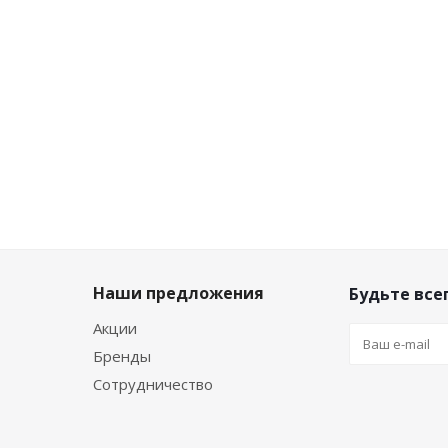
ло
Достаточно
Достаточно
₽
/шт
19 500
₽
/шт
12 100
₽
/шт
Наши предложения
Будьте всег
Акции
Бренды
Сотрудничество