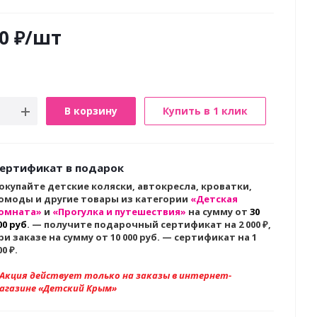
0
₽
/шт
В корзину
Купить в 1 клик
ертификат в подарок
окупайте детские коляски, автокресла, кроватки,
омоды и другие товары из категории
«Детская
омната»
и
«Прогулка и путешествия»
на сумму от
30
00 руб
. — получите подарочный сертификат на 2 000
₽,
ри заказе на сумму от 10 000 руб. — сертификат на 1
00 ₽.
 Акция действует только на заказы в интернет-
агазине «Детский Крым»