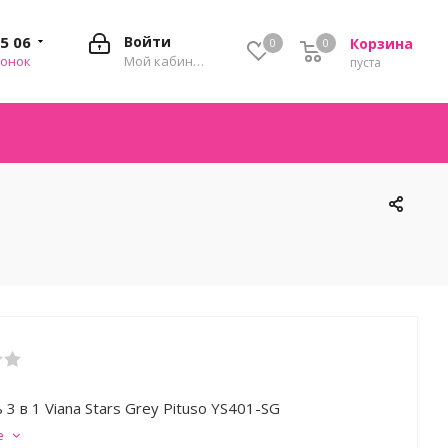
35 06
Войти
Корзина
0
0
0
вонок
Мой кабинет
пуста
3 в 1 Viana Stars Grey Pituso YS401-SG
е