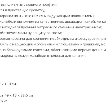
и выполнен из стального профиля;
ся в приставную кроватку;
улировки по высоте (4.5 см между каждым положением);
 колыбели выполнен из качественных дышащих тканей, легко 
и находится прочный матрасик со съемным наматрасником;
 обеспечит малышу защиту от света;
торная корзина для хранения необходимых аксессуаров и пр
обиль с мерцающими огоньками и плюшевыми игрушками, моб
жена блокируемыми колесами, облегчающими перемещение из
мировать ножки колыбели в полозья для качания.
 х 130 см;
: 49 х 13 х 88,5 см;
6 кг;