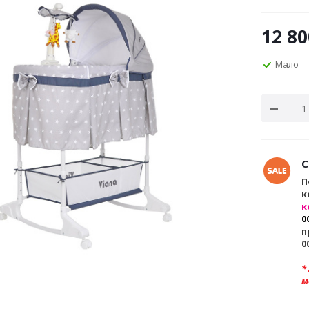
12 80
Мало
С
П
к
к
0
п
0
*
м