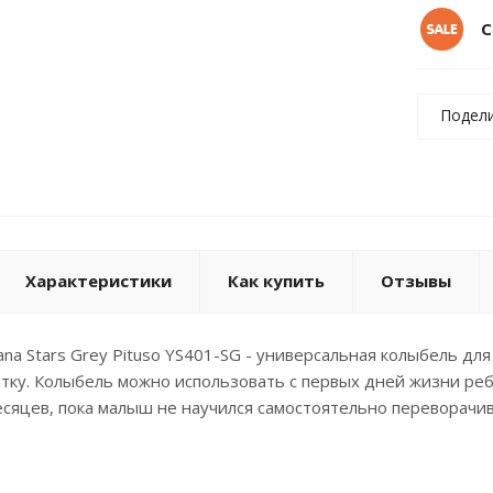
С
Подел
Характеристики
Как купить
Отзывы
iana Stars Grey Pituso YS401-SG - универсальная колыбель д
тку. Колыбель можно использовать с первых дней жизни ре
есяцев, пока малыш не научился самостоятельно переворачива