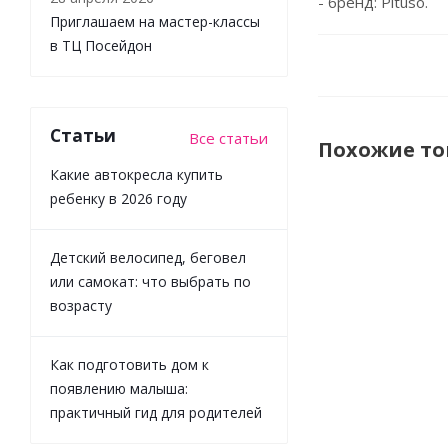
- бренд: Pituso.
Приглашаем на мастер-классы
в ТЦ Посейдон
Статьи
Все статьи
Похожие т
Какие автокресла купить
ребенку в 2026 году
Детский велосипед, беговел
или самокат: что выбрать по
возрасту
Как подготовить дом к
появлению малыша:
Колыбель Car
практичный гид для родителей
Wooden CRL-1
Gre