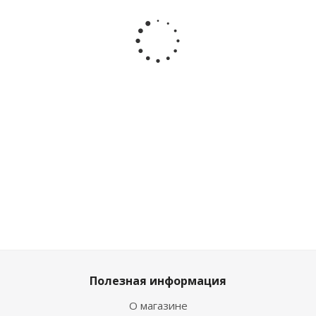
Крестильная
Комбинезон
Крестильная
Халатик 
пеленка с
для
рубаха с
трикота
Крестом
крещения
капюшоном
Кружевн
махровая
Ангел и
принт
нежност
Clariss
крылья
Серебро
Мастерск
Clariss 995
Clariss 260
Покров
Много
1 484
₽
/
Много
Мног
Достаточно
шт
1 649
₽
Полезная информация
О магазине