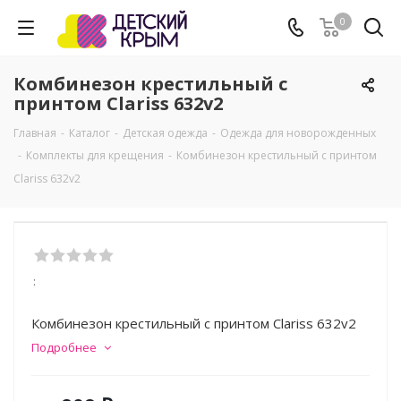
0
Комбинезон крестильный с
принтом Clariss 632v2
Главная
-
Каталог
-
Детская одежда
-
Одежда для новорожденных
-
Комплекты для крещения
-
Комбинезон крестильный с принтом
Clariss 632v2
:
Комбинезон крестильный с принтом Clariss 632v2
Подробнее