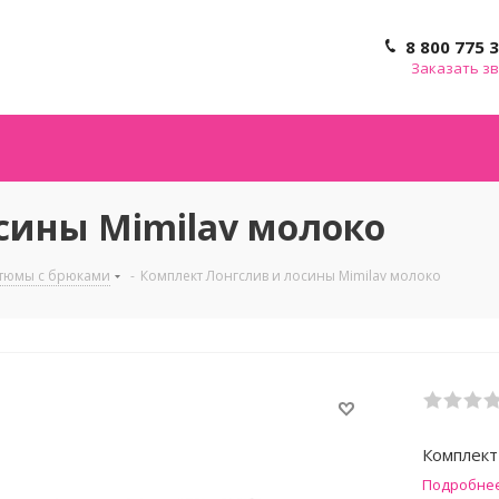
8 800 775 
Заказать з
сины Mimilav молоко
тюмы с брюками
-
Комплект Лонгслив и лосины Mimilav молоко
Комплект
Подробне