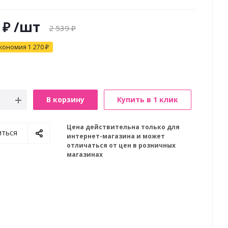
₽
/шт
2 539
₽
кономия
1 270
₽
В корзину
Купить в 1 клик
Цена действительна только для
иться
интернет-магазина и может
отличаться от цен в розничных
магазинах