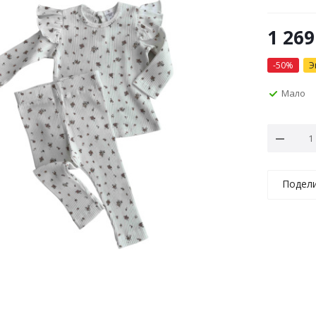
1 269
-
50
%
Э
Мало
Подел