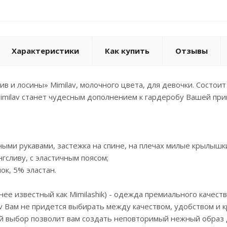
Характеристики
Как купить
Отзывы
ив и лосины» Mimilav, молочного цвета, для девочки. Состоит
imilav станет чудесным дополнением к гардеробу Вашей при
нными рукавами, застежка на спине, на плечах милые крылышк
нгсливу, с эластичным поясом;
пок, 5% эластан.
анее известный как Mimilashik) - одежда премиального качес
v Вам не придется выбирать между качеством, удобством и к
 выбор позволит вам создать неповторимый нежный образ д