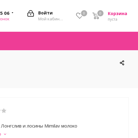
35 06
Войти
Корзина
0
0
0
вонок
Мой кабинет
пуста
 Лонгслив и лосины Mimilav молоко
е