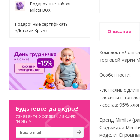
Подарочные наборы
Milota BOX
Подарочные сертификаты
«Детский Крым»
Описание
Комплект «Лонгсл
торговой марки M
Особенности:
- лонгслив с дли
- лосины в тон ло
- состав: 95% хло
Будьте всегда в курсе!
Узнавайте о скидках и акциях
Бренд Mimilav (р
первым
С одеждой Mimila
модели. Огромный