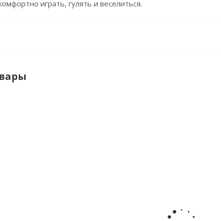
омфортно играть, гулять и веселиться.
овары
Комплект
Комплект
Комплект
Комп
он
блузка
топ
топ
блуз