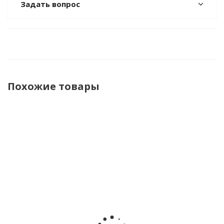
Задать вопрос
Похожие товары
Комплект
Комплект
Комплект
Комплект
полукомбинезон
блузка
топ
топ