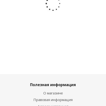
ползунки шапка
брюки
брюки
брюки
Mayoral 1504/77
Mayoral
Mayoral
Mayoral
1513/74
6561/20
6561/19
Достаточно
Мало
Мало
Мало
Полезная информация
О магазине
Правовая информация