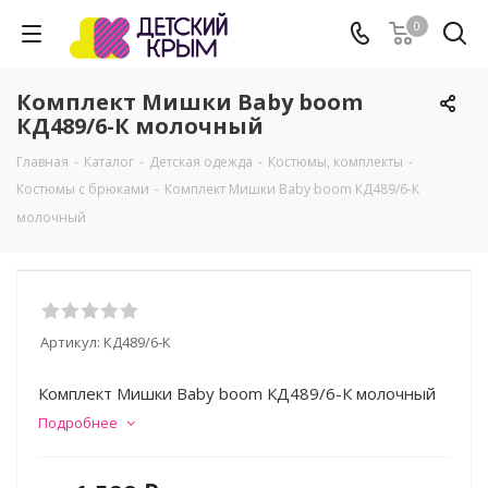
0
Комплект Мишки Baby boom
КД489/6-К молочный
Главная
-
Каталог
-
Детская одежда
-
Костюмы, комплекты
-
Костюмы с брюками
-
Комплект Мишки Baby boom КД489/6-К
молочный
Артикул:
КД489/6-К
Комплект Мишки Baby boom КД489/6-К молочный
Подробнее