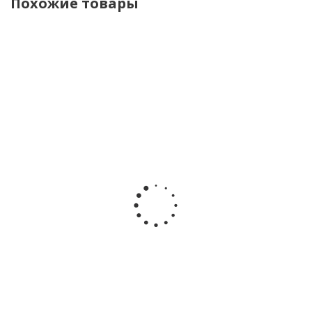
Похожие товары
Комплект
Комплект
Комплект
Комплект
полукомбинезон
блузка
топ
топ
ползунки шапка
брюки
брюки
брюки
Mayoral 1504/77
Mayoral
Mayoral
Mayoral
1513/74
6561/20
6561/19
Достаточно
Мало
Мало
Мало