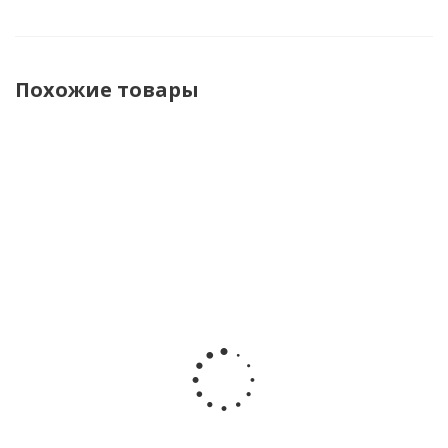
Похожие товары
Кровать
Кровать
Кровать
детская с
детская с
детская с
универсальным
универсальным
универсальным
маятником
маятником
маятником
Антел Мэри-3
Антел Мэри-2
Антел Люси-4
белый
белый
белый