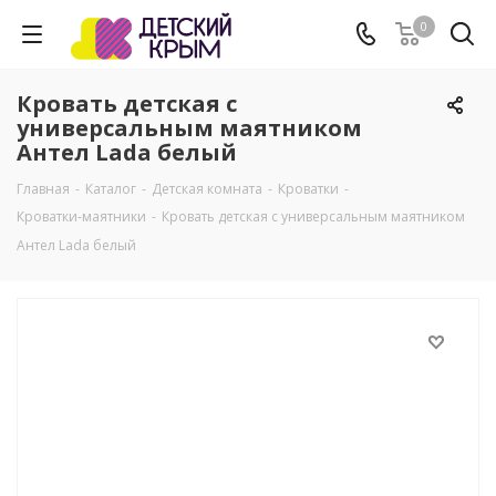
0
Кровать детская с
универсальным маятником
Антел Lada белый
Главная
-
Каталог
-
Детская комната
-
Кроватки
-
Кроватки-маятники
-
Кровать детская с универсальным маятником
Антел Lada белый