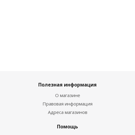
Много
Достаточно
Достаточно
25 650
₽
/шт
23 655
₽
/шт
24 985
₽
/шт
27 000
₽
24 900
₽
26 300
₽
Полезная информация
О магазине
Правовая информация
Адреса магазинов
Помощь