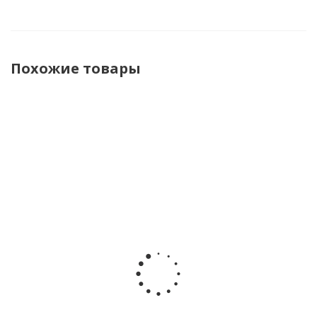
Похожие товары
Кровать
Кровать
Кровать
детская с
детская с
детская с
универсальным
универсальным
универсальным
маятником
маятником
маятником
Антел Мэри-3
Антел Мэри-2
Антел Люси-4
белый
белый
белый