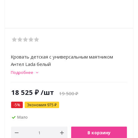
Кровать детская с универсальным маятником
Антел Lada белый
Подробнее
18 525
₽
/шт
19 500
₽
-
5
%
Экономия
975
₽
Мало
В корзину