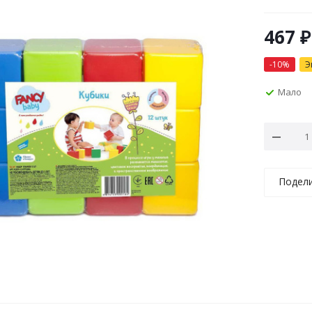
467
₽
-
10
%
Э
Мало
Подел