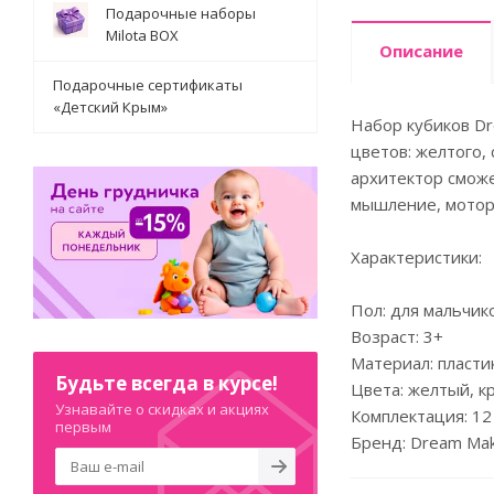
Подарочные наборы
Milota BOX
Описание
Подарочные сертификаты
«Детский Крым»
Набор кубиков Dr
цветов: желтого,
архитектор сможе
мышление, мотори
Характеристики:
Пол: для мальчик
Возраст: 3+
Материал: пласти
Будьте всегда в курсе!
Цвета: желтый, к
Узнавайте о скидках и акциях
Комплектация: 12
первым
Бренд: Dream Ma