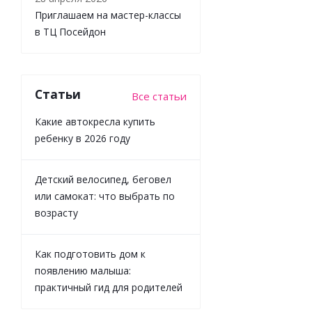
В177
Приглашаем на мастер-классы
в ТЦ Посейдон
Достаточно
1 034
₽
/
шт
Статьи
Все статьи
1 149
₽
Какие автокресла купить
-
10
%
ребенку в 2026 году
Экономия
115
₽
Детский велосипед, беговел
или самокат: что выбрать по
возрасту
Как подготовить дом к
появлению малыша:
практичный гид для родителей