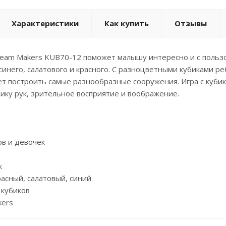
Характеристики
Как купить
Отзывы
eam Makers KUB70-12 поможет малышу интересно и с пользой
 синего, салатового и красного. С разноцветными кубиками 
т построить самые разнообразные сооружения. Игра с кубик
ку рук, зрительное восприятие и воображение.
ов и девочек
к
расный, салатовый, синий
 кубиков
kers