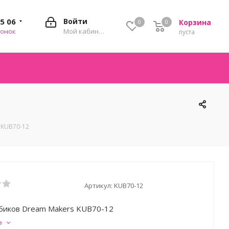
35 06
Войти
Корзина
0
0
0
вонок
Мой кабинет
пуста
 KUB70-12
Артикул:
KUB70-12
биков Dream Makers KUB70-12
е