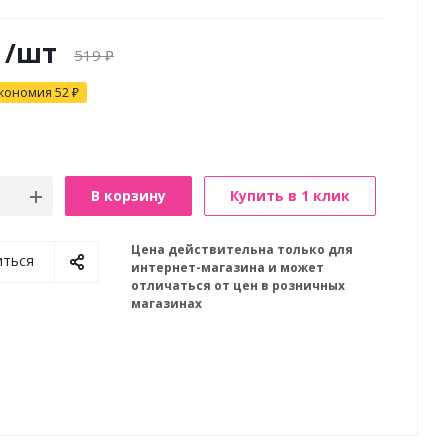
/шт
519
₽
кономия
52
₽
В корзину
Купить в 1 клик
Цена действительна только для
иться
интернет-магазина и может
отличаться от цен в розничных
магазинах