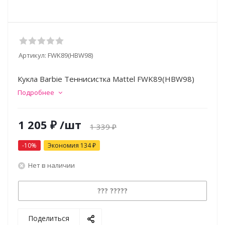
Артикул:
FWK89(HBW98)
Кукла Barbie Теннисистка Mattel FWK89(HBW98)
Подробнее
1 205
₽
/шт
1 339
₽
-
10
%
Экономия
134
₽
Нет в наличии
??? ?????
Поделиться