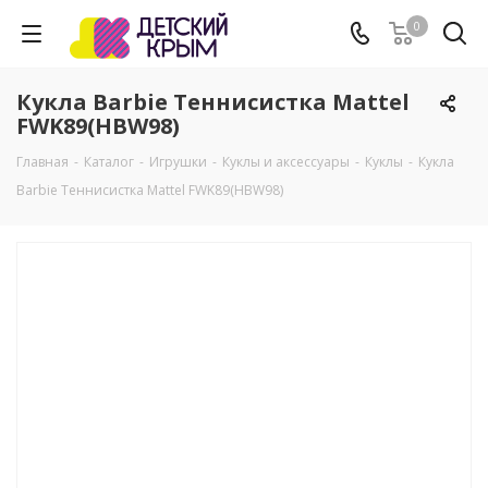
0
Кукла Barbie Теннисистка Mattel
FWK89(HBW98)
Главная
-
Каталог
-
Игрушки
-
Куклы и аксессуары
-
Куклы
-
Кукла
Barbie Теннисистка Mattel FWK89(HBW98)