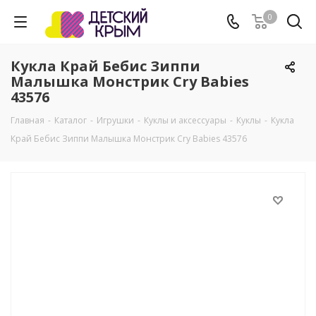
0
Кукла Край Бебис Зиппи
Малышка Монстрик Cry Babies
43576
Главная
-
Каталог
-
Игрушки
-
Куклы и аксессуары
-
Куклы
-
Кукла
Край Бебис Зиппи Малышка Монстрик Cry Babies 43576