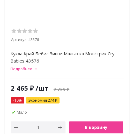
Артикул:
43576
Кукла Край Бебис Зиппи Малышка Монстрик Cry
Babies 43576
Подробнее
2 465
₽
/шт
2 739
₽
-
10
%
Экономия
274
₽
Мало
В корзину