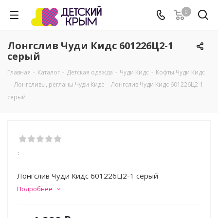
0
Лонгслив Чуди Кидс 601226Ц2-1
серый
Главная
-
Каталог
-
Детская одежда
-
Чуди Кидс
-
Кофты Чуди Кидс
-
Лонгсливы, регланы Чуди Кидс
-
Лонгслив Чуди Кидс 601226Ц2-1
серый
:
Лонгслив Чуди Кидс 601226Ц2-1 серый
Подробнее