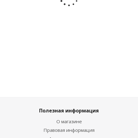
Co 135398
Много
Достаточно
Достаточно
2 798
₽
/
2 582
₽
/шт
шт
2 285
₽
/шт
2 869
₽
3 109
₽
2 539
₽
Полезная информация
О магазине
Правовая информация