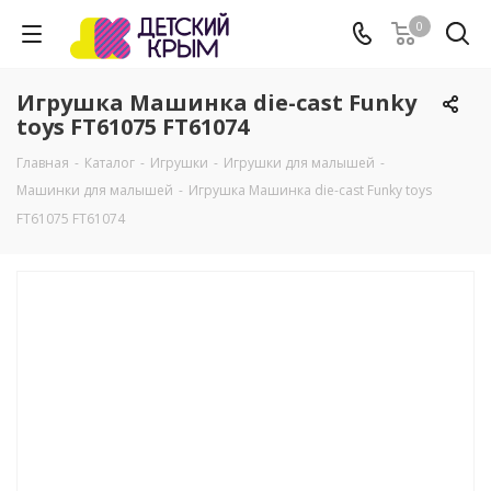
0
Игрушка Машинка die-cast Funky
toys FT61075 FT61074
Главная
-
Каталог
-
Игрушки
-
Игрушки для малышей
-
Машинки для малышей
-
Игрушка Машинка die-cast Funky toys
FT61075 FT61074