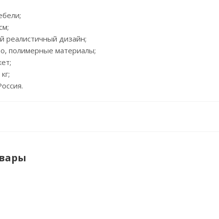
ебели;
см;
й реалистичный дизайн;
во, полимерные материалы;
кет;
 кг;
Россия.
овары