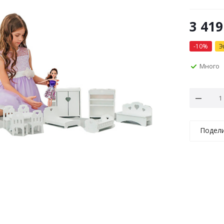
3 419
-
10
%
Э
Много
Подел