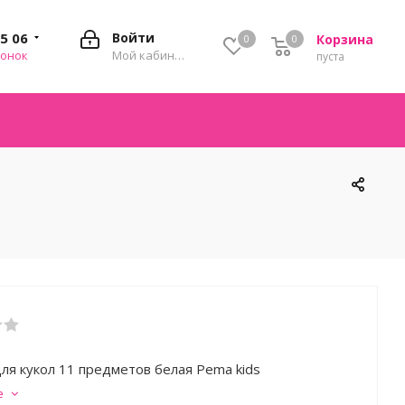
35 06
Войти
Корзина
0
0
0
вонок
Мой кабинет
пуста
ля кукол 11 предметов белая Pema kids
е