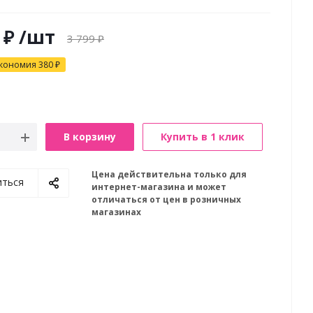
₽
/шт
3 799
₽
кономия
380
₽
В корзину
Купить в 1 клик
Цена действительна только для
иться
интернет-магазина и может
отличаться от цен в розничных
магазинах