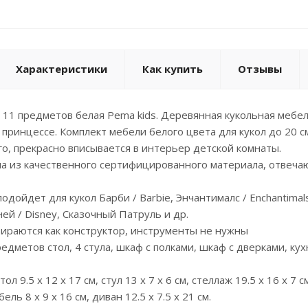
Характеристики
Как купить
Отзывы
 11 предметов белая Pema kids. Деревянная кукольная мебел
принцессе. Комплект мебели белого цвета для кукол до 20 с
го, прекрасно вписывается в интерьер детской комнаты.
а из качественного сертифицированного материала, отвеча
дойдет для кукол Барби / Barbie, Энчантималс / Enchantimals,
ней / Disney, Сказочный Патруль и др.
ираются как конструктор, инструменты не нужны
едметов стол, 4 стула, шкаф с полками, шкаф с дверками, кух
л 9.5 х 12 х 17 см, стул 13 х 7 х 6 см, стеллаж 19.5 х 16 х 7 см
бель 8 х 9 х 16 см, диван 12.5 х 7.5 х 21 см.