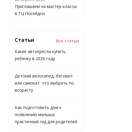
Приглашаем на мастер-классы
в ТЦ Посейдон
Мебель для
Статьи
Все статьи
кукол 11
предметов
Какие автокресла купить
без
ребенку в 2026 году
окрашивания
Pema kids
Детский велосипед, беговел
или самокат: что выбрать по
Мало
возрасту
2 249
₽
/
шт
Как подготовить дом к
2 499
₽
появлению малыша:
-
10
%
практичный гид для родителей
Экономия
250
₽