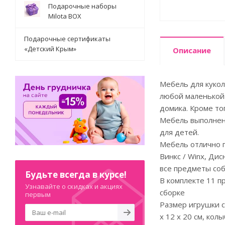
Подарочные наборы
Milota BOX
Подарочные сертификаты
«Детский Крым»
Описание
Мебель для кукол
любой маленькой 
домика. Кроме то
Мебель выполнен
для детей.
Мебель отлично по
Винкс / Winx, Дис
все предметы соб
Будьте всегда в курсе!
В комплекте 11 пр
Узнавайте о скидках и акциях
сборке
первым
Размер игрушки сто
х 12 х 20 см, колы