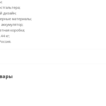
ы;
юстгальтера;
й дизайн;
мерные материалы;
 аккумулятор;
ветная коробка;
.44 кг;
Россия.
овары