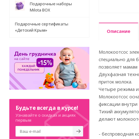
Подарочные наборы
Milota BOX
Подарочные сертификаты
«Детский Крым»
Описание
Молокоотсос элек
специально для б
позволяет мамам 
Двухфазная техно
приток молока.
Четыре режима и
Молокоотсос осна
фиксации внутри 
Будьте всегда в курсе!
Тихий аккумулято
Узнавайте о скидках и акциях
делают молокоот
первым
- беспроводная к