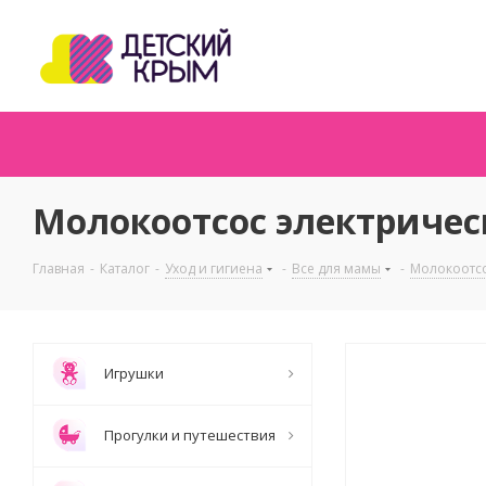
Молокоотсос электричес
Главная
-
Каталог
-
Уход и гигиена
-
Все для мамы
-
Молокоотс
Игрушки
Прогулки и путешествия