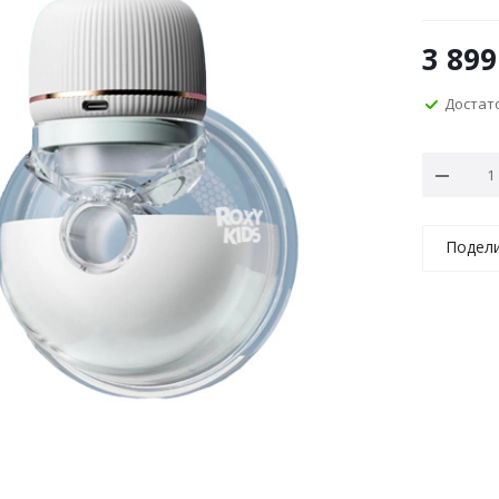
3 899
Достат
Подел