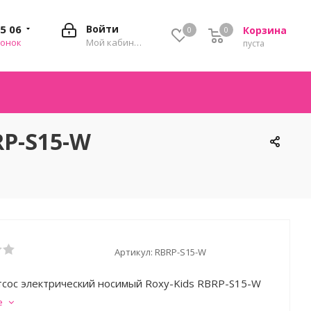
35 06
Войти
Корзина
0
0
0
вонок
Мой кабинет
пуста
RP-S15-W
Артикул:
RBRP-S15-W
сос электрический носимый Roxy-Kids RBRP-S15-W
е