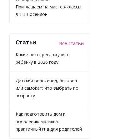
Приглашаем на мастер-классы
в ТЦ Посейдон
Ручной
Статьи
Все статьи
молокоотсос
Maman RP-52
Какие автокресла купить
ребенку в 2026 году
Детский велосипед, беговел
или самокат: что выбрать по
Много
возрасту
Как подготовить дом к
1 200
₽
/
шт
появлению малыша:
практичный гид для родителей