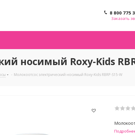
8 800 775 
Заказать з
кий носимый Roxy-Kids RB
осы
-
Молокоотсос электрический носимый Roxy-Kids RBRP-S15-W
Молокоот
Подробне