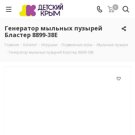
0
Генератор мыльных пузырей
Бластер 8899-38E
Главная
-
Каталог
-
Игрушки
-
Подвижные игры
-
Мыльные пузыри
-
Генератор мыльных пузырей Бластер 8899-38E