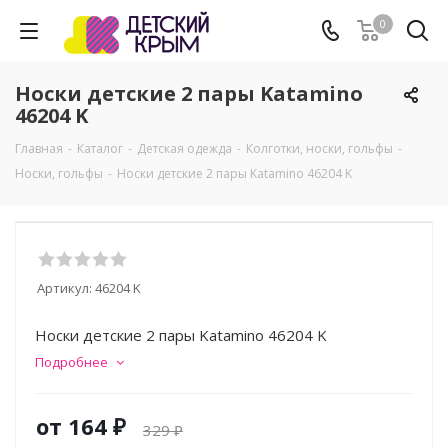
0
Носки детские 2 пары Katamino
46204 K
Главная
-
Каталог
-
Детская одежда
-
Колготки, носки, гольфы
-
Носки, гольфы
-
Носки детские 2 пары Katamino 46204 K
Артикул:
46204 K
Носки детские 2 пары Katamino 46204 K
Подробнее
от
164 ₽
329 ₽